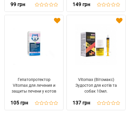
99 грн
149 грн
Гепатопротектор
Vitomax (Вітомакс)
Vitomax для лечения и
Зудостоп для котів та
защиты печени у котов
собак 10мл.
(30 мл)
105 грн
137 грн