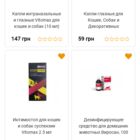
Капли интраназальные
Капли глазные для
и глазные Vitomax для
Кошек, Собак и
кошек и собак (10 мл)
Декоративных
грызунов Левомикол
147 грн
59 грн
0,5% (10 мл)
Интимостоп для кошек
Дезинфицирующее
и собак суспензия
средство для домашних
Vitomax 2.5 мл
животных Виросан, 100
мл