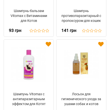
Шампунь-бальзам
Шампунь
Vitomax с Витаминами
противопаразитарный с
для Котов
пропоксуром для кошек
и собак (150 мл)
93 грн
141 грн
Шампунь Vitomax с
Лосьон для
антипаразитарным
гигиенического ухода за
эффектом для Котят
ушами собак и котов
ELITE ZOO (30 мл)