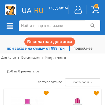
0
поддержка
UA
RU
Бесплатная доставка
при заказе на сумму от 999 грн
подробнее
Для Котов
Ветеринария
Уход и гигиена
(1-8 из 8 результатов)
Уход
и
сортировать по
Сортировка
гигиена