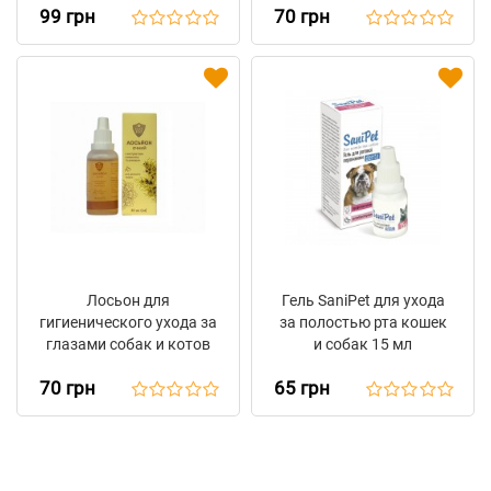
99 грн
70 грн
Лосьон для
Гель SaniPet для ухода
гигиенического ухода за
за полостью рта кошек
глазами собак и котов
и собак 15 мл
ELITE ZOO (30 мл)
70 грн
65 грн