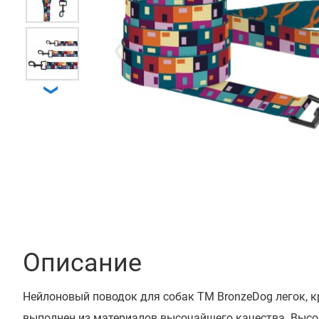
❮
❯
Описание
Нейлоновый поводок для собак ТМ BronzeDog легок, к
выполнен из материалов высочайшего качества. Высо