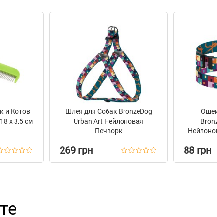
к и Котов
Шлея для Собак BronzeDog
Ошей
18 х 3,5 см
Urban Art Нейлоновая
Bron
Печворк
Нейлоно
Пря
269 грн
88 грн
те