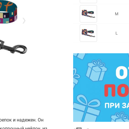
M
❯
L
репок и надежен. Он
копрочный нейлон, из