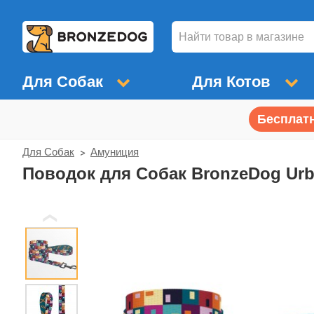
Для Собак
Для Котов
Бесплатн
Для Собак
Амуниция
Поводок для Собак BronzeDog Ur
❮