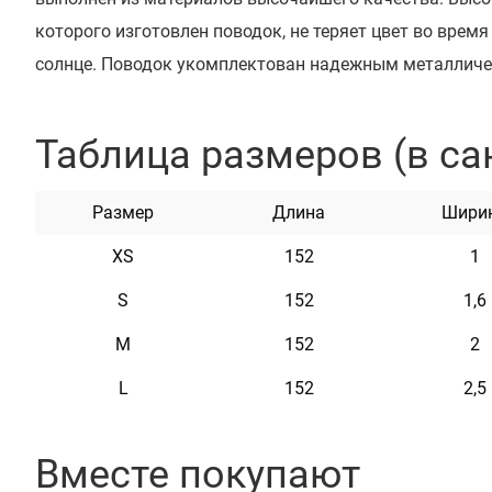
которого изготовлен поводок, не теряет цвет во время
солнце. Поводок укомплектован надежным металличе
карбоновым покрытием. Этот поводок мягкий на ощупь
практичен и неприхотлив в уходе.
Таблица размеров (в са
Характеристики
Размер
Длина
Шири
XS
152
1
Материал
Нейлон
S
152
1,6
Фурнитура
Металл с Карбоновым Покрыт
M
152
2
L
152
2,5
Вместе покупают