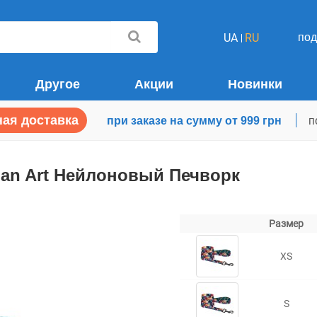
по
UA
RU
Другое
Акции
Новинки
ая доставка
при заказе на сумму от 999 грн
п
ban Art Нейлоновый Печворк
Размер
XS
S