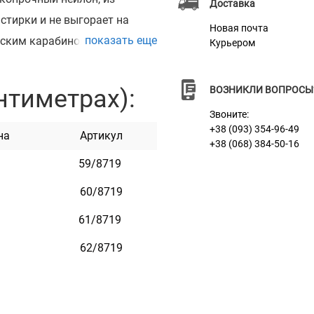
Доставка
 стирки и не выгорает на
Новая почта
показать еще
ским карабином с
Курьером
, гибок и не боится воды. Он
нтиметрах):
ВОЗНИКЛИ ВОПРОСЫ
Звоните:
+38 (093) 354-96-49
на
Артикул
+38 (068) 384-50-16
59/8719
60/8719
ием
61/8719
62/8719