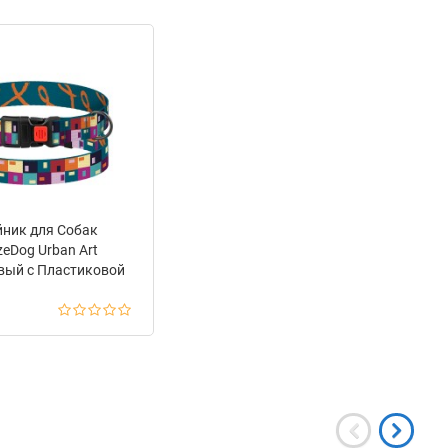
ник для Собак
zeDog Urban Art
вый с Пластиковой
жкой Печворк