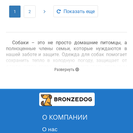
Показать еще
1
2
Собаки – это не просто домашние питомцы, а
полноценные члены семьи, которые нуждаются в
нашей заботе и защите. Одежда для собак помогает
сохранить тепло в холодную погоду, защищает от
дождя, ветра, грязи, а также может стать стильным
Развернуть
дополнением к образу вашего любимца. Особенно
важно подобрать правильную одежду для маленьких
и средних пород, так как они более чувствительны к
изменениям температуры и погодных условий. В
нашем магазине вы можете
купить одежду для
собак
, выбирая из широкого ассортимента
качественных моделей, которые обеспечат
максимальный комфорт.
О КОМПАНИИ
Виды одежды для собак:
О нас
Дождевики
– идеальное решение для