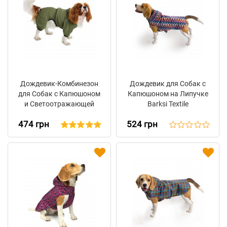
Дождевик-Комбинезон
Дождевик для Собак с
для Собак с Капюшоном
Капюшоном на Липучке
и Светоотражающей
Barksi Textile
Вставкой Barksi Textile
Принтованный
474 грн
524 грн
Оливковый
"Печворк"