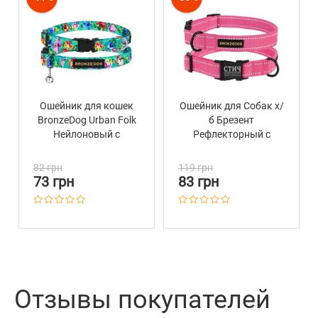
Ошейник для кошек
Ошейник для Собак х/
BronzeDog Urban Folk
б Брезент
Нейлоновый с
Рефлекторный c
Пластиковой пряжкой
Металлической
и Колокольчиком
пряжкой Bronzedog
82 грн
119 грн
Ментоловый
Сotton Розовый
73 грн
83 грн
Отзывы покупателей