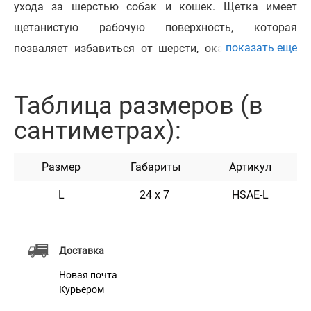
ухода за шерстью собак и кошек. Щетка имеет
щетанистую рабочую поверхность, которая
показать еще
позваляет избавиться от шерсти, оказывая легкие
массажные действия. Эргономичная ручка
выполнена из противоскользящего материала, что
Таблица размеров (в
обеспечивает комфортное удержание во время
сантиметрах):
чесания. Этот инструмент при необходимости быстро
приведет шерсть животного в опрятный внешний
Размер
Габариты
Артикул
вид. Подходит для собак и кошек.
L
24 х 7
HSAE-L
Характеристики
Доставка
Материал
Пластик + Нержавеющая сталь
Новая почта
Курьером
Цвет
Желто-черный