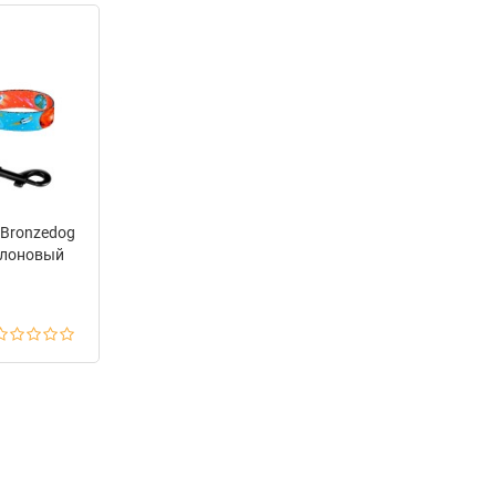
л
лл
 Bronzedog
йлоновый