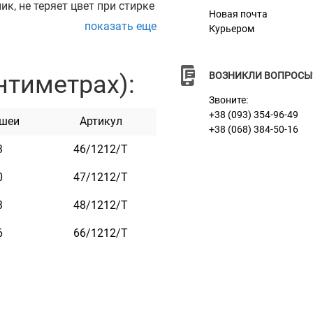
к, не теряет цвет при стирке
Новая почта
показать еще
Курьером
жкой с возможностью
нтиметрах):
ВОЗНИКЛИ ВОПРОСЫ
 кличка домашнего
Звоните:
а и т.п.
+38 (093) 354-96-49
 шеи
Артикул
+38 (068) 384-50-16
ем он не стирается и не
3
46/1212/Т
ды. Он практичен и
0
47/1212/Т
3
48/1212/Т
6
66/1212/Т
он