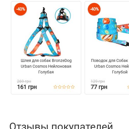
Пряжка
Мета
-40%
-40%
Фурнитура
Мета
Шлея для собак BronzeDog
Поводок для Собак
Urban Cosmos Нейлоновая
Urban Cosmos Не
Голубая
Голубой
269 грн
129 грн
161 грн
77 грн
Отзывы покупателей