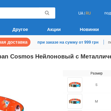
по
UA
RU
Другое
Акции
Новинки
ая доставка
при заказе на сумму от 999 грн
п
ban Cosmos Нейлоновый c Металлич
Размер
S
M