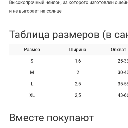
Высокопрочный нейлон, из которого изготовлен ошейни
и не выгорает на солнце.
Ошейник укомплектован прочной металлической пря
нанесения гравировки.
Таблица размеров (в са
Можно награвировать любую информацию, например:
животного, контактные данные, адрес, номер микрочип
Размер
Ширина
Обхват
Текст наносится с помощью лазера, поэтому со времен
S
1,6
25-3
тускнеет.
Этот ошейник мягкий на ощупь, гибкий и не боится во
M
2
30-4
неприхотлив в уходе.
L
2,5
35-5
XL
2,5
43-6
Характеристики
Вместе покупают
Материал
Нейл