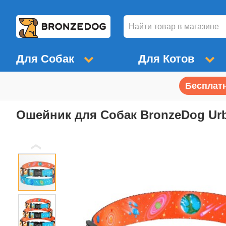
Для Собак
Для Котов
Бесплатн
Ошейник для Собак BronzeDog Ur
❮