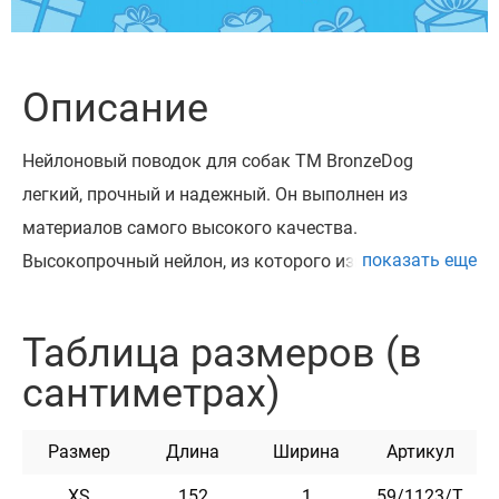
Описание
Нейлоновый поводок для собак ТМ BronzeDog
легкий, прочный и надежный. Он выполнен из
материалов самого высокого качества.
показать еще
Высокопрочный нейлон, из которого изготовлен
поводок, не теряет цвет при стирке и не выгорает на
солнце.
Таблица размеров (в
Поводок укомплектован надежным металлическим
сантиметрах)
карабином с карбоновым покрытием.
Этот поводок мягкий на ощупь, гибкий и не боится
Размер
Длина
Ширина
Артикул
воды. Он практичен и неприхотлив в уходе.
XS
152
1
59/1123/T