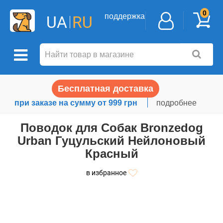
0
поддержка
UA
RU
Бесплатная доставка
при заказе на сумму от 999 грн
подробнее
Поводок для Собак Bronzedog
Urban Гуцульский Нейлоновый
Красный
в избранное