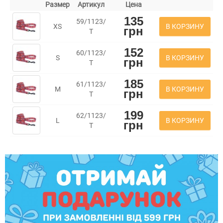
Размер
Артикул
Цена
135
59/1123/
В КОРЗИНУ
XS
грн
Т
152
60/1123/
В КОРЗИНУ
S
грн
Т
185
61/1123/
В КОРЗИНУ
M
грн
Т
199
62/1123/
В КОРЗИНУ
L
грн
Т