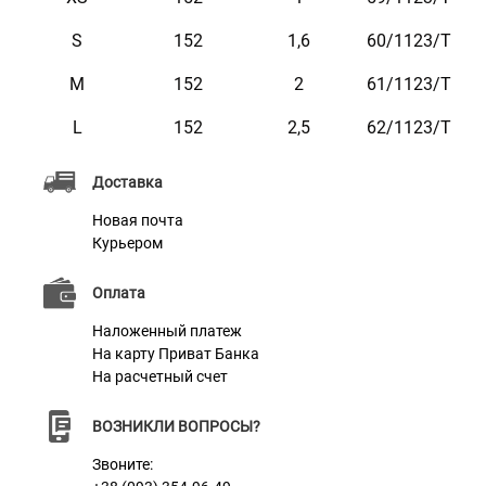
S
152
1,6
60/1123/Т
M
152
2
61/1123/Т
Характеристики
L
152
2,5
62/1123/Т
Материал
Нейлон
Доставка
Фурнитура
Металл с Карбоновым Покрытием
Новая почта
Курьером
Оплата
Наложенный платеж
На карту Приват Банка
На расчетный счет
ВОЗНИКЛИ ВОПРОСЫ?
Звоните: