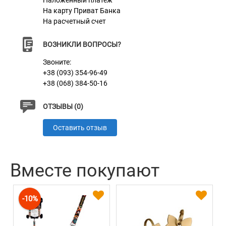
Наложенный платеж
На карту Приват Банка
Материал
3D сетка
На расчетный счет
Цвет
Розовый
ВОЗНИКЛИ ВОПРОСЫ?
Звоните:
+38 (093) 354-96-49
+38 (068) 384-50-16
ОТЗЫВЫ (0)
Оставить отзыв
Вместе покупают
-10%