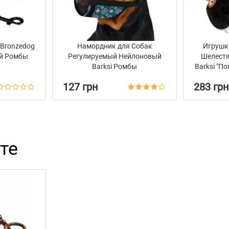
 Bronzedog
Намордник для Собак
Игрушка
й Ромбы
Регулируемый Нейлоновый
Шелест
Barksi Ромбы
Barksi "П
127 грн
283 грн
те