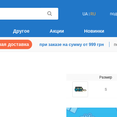
по
UA
RU
Другое
Акции
Новинки
ая доставка
при заказе на сумму от 999 грн
п
Размер
S