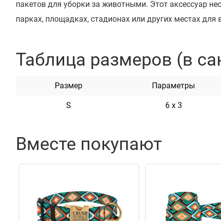
пакетов для уборки за животными. Этот аксессуар не
парках, площадках, стадионах или других местах для
изготовлена ​​из высококачественного материала, кот
износоустойчивый. Для фиксации сумки в закрытом п
Таблица размеров (в са
замок молнии. Также сумка оснащена зажимом-клипсо
крепления, например, по пояс. На боковой части сумк
Размер
Параметры
для быстрого доступа к пакетикам при необходимост
S
6 х 3
Доступна в трех дизайнах и в одном размере.
Вместе покупают