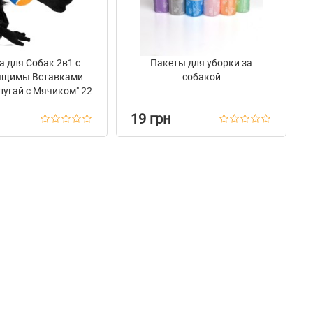
 для Собак 2в1 с
Пакеты для уборки за
ящимы Вставками
собакой
опугай с Мячиком" 22
см
19 грн