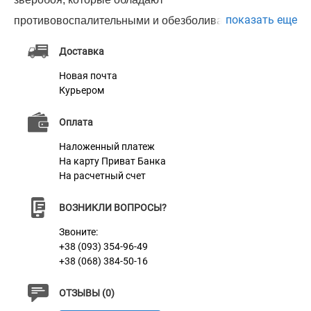
показать еще
противовоспалительными и обезболивающими
свойствами, активируют процессы регенерации
Доставка
тканей, а вспомогательные компоненты лосьона
Новая почта
способствуют растворению серы и грязи, облегчают
Курьером
их удаление из наружного слухового прохода.
Оплата
Выпускается во флаконах полимерных по 30 мл.
(раствор для наружного применения)
Наложенный платеж
На карту Приват Банка
Состав
На расчетный счет
Пропиленгликоль, ПЭГ 400, вода очищенная, экстракт
зверобоя, глицерин, экстракт календулы, твин 80.
ВОЗНИКЛИ ВОПРОСЫ?
Фармакологические свойства
Звоните:
+38 (093) 354-96-49
Натуральные экстракты календулы и зверобоя
+38 (068) 384-50-16
содержат каротиноиды, флавоноиды, органические
кислоты и другие биологически активные вещества,
ОТЗЫВЫ (0)