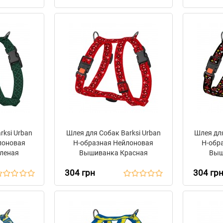
rksi Urban
Шлея для Собак Barksi Urban
Шлея для
лоновая
Н-образная Нейлоновая
Н-обр
леная
Вышиванка Красная
Выш
304 грн
304 гр