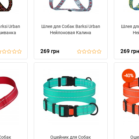
rksi Urban
Шлея для Собак Barksi Urban
Шлея для
шиванка
Нейлоновая Калина
Не
269 грн
269 гр
-40%
Собак
Ошейник для Собак
Оше