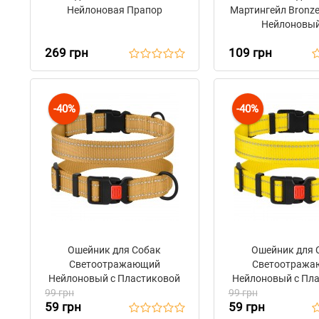
Нейлоновая Прапор
Мартингейл Bronze
Нейлоновый
Светоотражением
269 грн
109 грн
-40%
-40%
Ошейник для Собак
Ошейник для 
Светоотражающий
Светоотраж
Нейлоновый с Пластиковой
Нейлоновый с Пл
99 грн
Пряжкой BronzeDog Active
99 грн
Пряжкой BronzeDo
59 грн
59 грн
Золотистый
Желтый