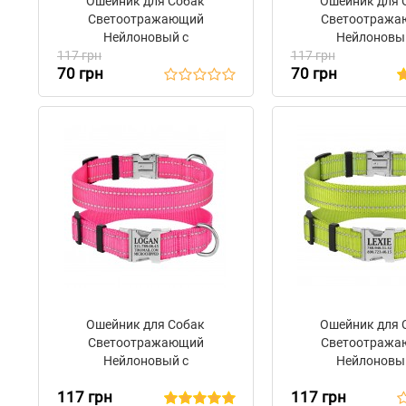
Ошейник для Собак
Ошейник для 
Светоотражающий
Светоотраж
Нейлоновый с
Нейлоновы
117 грн
Металлической Пряжкой
117 грн
Металлической 
70 грн
70 грн
BronzeDog Active Голубой
BronzeDog Active 
Ошейник для Собак
Ошейник для 
Светоотражающий
Светоотраж
Нейлоновый с
Нейлоновы
Металлической Пряжкой
Металлической 
117 грн
117 грн
BronzeDog Active Розовый
BronzeDog Active 