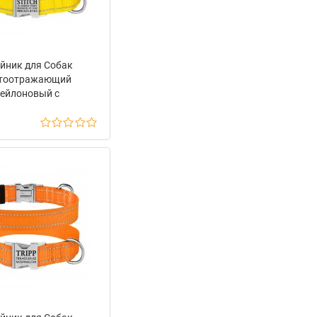
йник для Собак
тоотражающий
ейлоновый с
лической Пряжкой
Dog Active Желтый