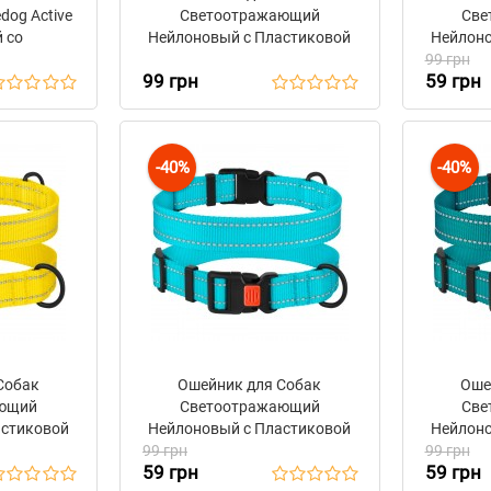
dog Active
Светоотражающий
Све
 со
Нейлоновый с Пластиковой
Нейлоно
 Красный
Пряжкой BronzeDog Active
99 грн
Пряжко
99 грн
59 грн
Ментоловый
-40%
-40%
Собак
Ошейник для Собак
Оше
ающий
Светоотражающий
Све
астиковой
Нейлоновый с Пластиковой
Нейлоно
g Active
99 грн
Пряжкой BronzeDog Active
99 грн
Пряжко
59 грн
59 грн
Голубой