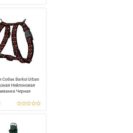
Фиолетовый
 Собак Barksi Urban
азная Нейлоновая
иванка Черная
н