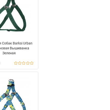
 Собак Barksi Urban
новая Вышиванка
Зеленая
н