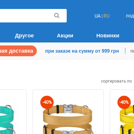
по
UA
RU
Другое
Акции
Новинки
ая доставка
при заказе на сумму от 999 грн
п
сортировать по
-40%
-40%