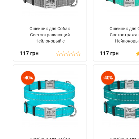
Ошейник для Собак
Ошейник для 
Светоотражающий
Светоотраж
Нейлоновый с
Нейлоновы
Металлической Пряжкой
Металлической 
117 грн
117 грн
BronzeDog Active Серый
BronzeDog Ac
Ментолов
-40%
-40%