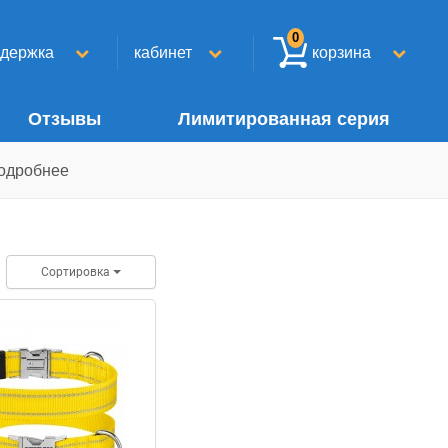
0
ддержка
кабинет
корзина
Отзывы
Лимитированная серия
одробнее
Сортировка