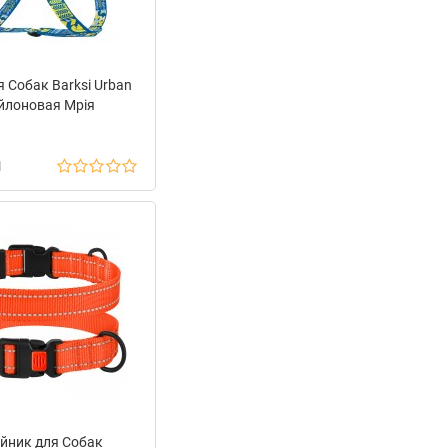
 Собак Barksi Urban
йлоновая Мрія
н
йник для Собак