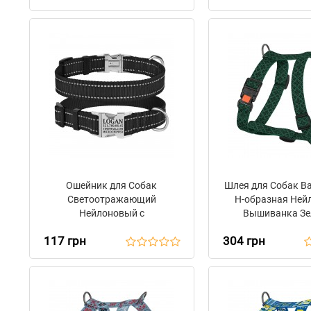
Ошейник для Собак
Шлея для Собак Ba
Светоотражающий
Н-образная Ней
Нейлоновый с
Вышиванка Зе
Металлической Пряжкой
117 грн
304 грн
BronzeDog Active Черный