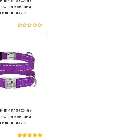
йник для Собак
тоотражающий
ейлоновый с
лической Пряжкой
н
og Active Оранжевый
йник для Собак
тоотражающий
ейлоновый с
лической Пряжкой
н
onzeDog Active