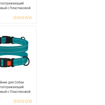
тоотражающий
вый с Пластиковой
й BronzeDog Active
Коралловый
йник для Собак
тоотражающий
вый с Пластиковой
й BronzeDog Active
Бирюзовый