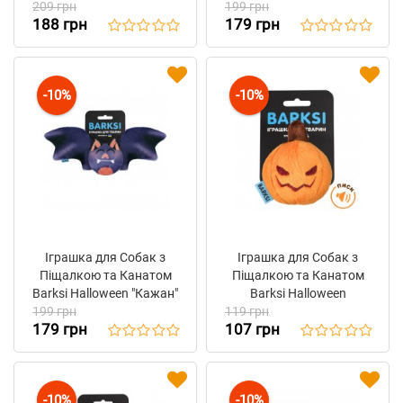
209 грн
Коричневий 8 х 7 см
199 грн
188 грн
179 грн
-10%
-10%
Іграшка для Собак з
Іграшка для Собак з
Піщалкою та Канатом
Піщалкою та Канатом
Barksi Halloween "Кажан"
Barksi Halloween
199 грн
119 грн
"Гарбузик"
179 грн
107 грн
-10%
-10%