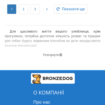
Показати ще
1
2
3
Для щасливого життя вашого улюбленця, крім
прогулянок, потрібна достатня кількість розваг та іграшки
для собак будуть відмінним способом не дати занудьгувати
вашому вихованцеві.
В незалежності від віку, породи та габаритів вашого
Розгорнути
вихованця, іграшка для собаки - спеціальний аксесуар для
безпечної і цікавої гри тварини. Іграшка забезпечить для
собаки фізичне навантаження, розумову стимуляцію і буде
відмінним способом провести активно час відпочинку зі
своїм вихованцем, що корисно відбитися на рухової
активності тварини.
Підбирати іграшку для собаки потрібно з особливою
О КОМПАНІЇ
ретельністю.
При виборі іграшки, варто користуватися певними
Про нас
факторами: