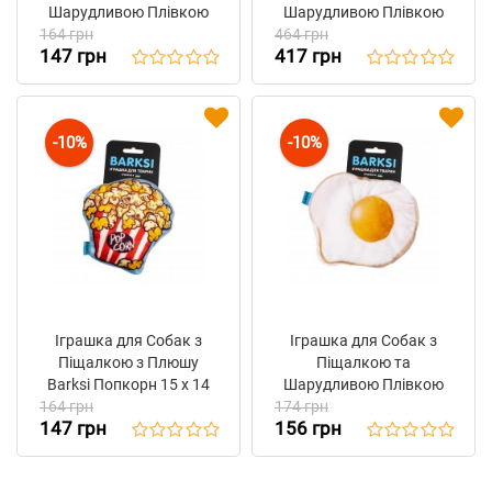
Шарудливою Плівкою
Шарудливою Плівкою
164 грн
Barksi Піца 23 х 15 см
464 грн
Barksi Крокодил
147 грн
417 грн
Зелений 35 х 15 см
-10%
-10%
Іграшка для Собак з
Іграшка для Собак з
Піщалкою з Плюшу
Піщалкою та
Barksi Попкорн 15 х 14
Шарудливою Плівкою
164 грн
см
174 грн
Barksi "Яєчня" 16 х 14 см
147 грн
156 грн