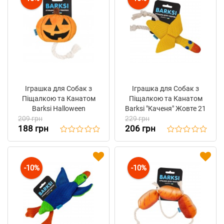
Іграшка для Собак з
Іграшка для Собак з
Піщалкою та Канатом
Піщалкою та Канатом
Barksi Halloween
Barksi "Каченя" Жовте 21
209 грн
"Гарбуз"
229 грн
х 14 см
188 грн
206 грн
-10%
-10%