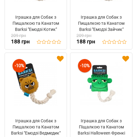
Іграшка для Собак з
Іграшка для Собак з
Пищалкою та Канатом
Пищалкою та Канатом
Barksi "Емодзі Котик"
Barksi "Емодзі Зайчик"
209 грн
Блакитний 8 х 7 см
209 грн
Рожевий 11 х 7 см
188 грн
188 грн
-10%
-10%
Іграшка для Собак з
Іграшка для Собак з
Пищалкою та Канатом
Піщалкою та Канатом
Barksi "Емодзі Ведмедик"
Barksi Halloween Френкі