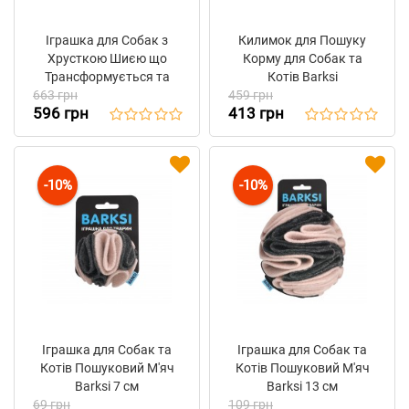
Іграшка для Собак з
Килимок для Пошуку
Хрусткою Шиєю що
Корму для Собак та
Трансформується та
Котів Barksi
663 грн
Піщалкою Barksi Мавпа
459 грн
596 грн
413 грн
38 см
-10%
-10%
Іграшка для Собак та
Іграшка для Собак та
Котів Пошуковий М'яч
Котів Пошуковий М'яч
Barksi 7 см
Barksi 13 см
69 грн
109 грн