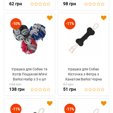
62 грн
98 грн
-10%
-11%
Іграшка для Собак та
Іграшка для Собак
Котів Пошукові М'ячі
Кісточка з Фетра з
Barksi Набір з 3-х шт
Канатом Barksi Чорна
154 грн
57 грн
138 грн
51 грн
-11%
-11%