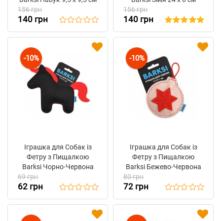
156 грн
156 грн
140 грн
140 грн
-10%
-10%
Іграшка для Собак із
Іграшка для Собак із
Фетру з Пищалкою
Фетру з Пищалкою
Barksi Чорно-Червона
Barksi Бежево-Червона
69 грн
"Коник"
80 грн
"Новорічна кулька"
62 грн
72 грн