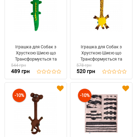
Іграшка для Собак з
Іграшка для Собак з
Хрусткою Шиєю що
Хрусткою Шиєю що
Трансформується та
Трансформується та
544 грн
Піщалкою Barksi
578 грн
Піщалкою Barksi Жираф
489 грн
520 грн
Алігатор 42 см
38 см
-10%
-10%