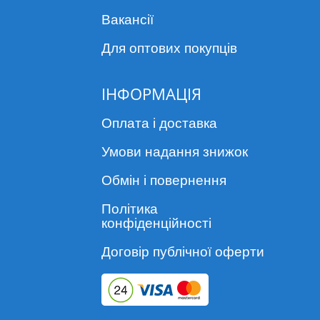
Вакансії
Безпека: іграшка повинна бути безпечною для
вихованця, а матеріал міцним і якісним, який при
Для оптових покупців
разгризанія не розколюється.
Розмір: іграшка для собаки повинна підходити
вихованцеві за розміром і формою відповідаючи пасти
ІНФОРМАЦІЯ
собаки.
Привабливість: повинна привертати увагу собаки,
перевагою будуть звукові іграшки, які є в нашому
Оплата і доставка
асортименті.
Умови надання знижок
Обов'язково враховуйте характер і темперамент вашої
собаки.
Обмін і повернення
У нашому асортименті ви зможете купити іграшки для
собак різних видів і колекцій:
Політика
конфіденційності
SMART: мотиваційних іграшки для собак,
використовується в поєднанні з їстівним
Договір публічної оферти
наповнювачем всіх видів.
CHEW: класичний варіант іграшки для собак для зубів з
унікальним Пом'якшення еластичним ефектом.
GLOW: це свого роду іграшки для собак з пищалки,
перевагою є Світлонакопичувальні ефект, завдяки