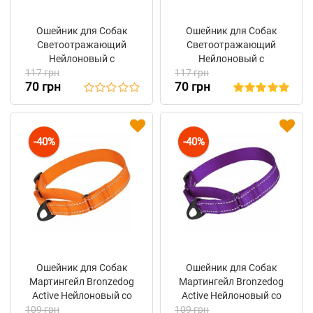
Ошейник для Собак
Ошейник для Собак
Светоотражающий
Светоотражающий
Нейлоновый с
Нейлоновый с
117 грн
Металлической
117 грн
Металлической
70 грн
70 грн
Пряжкой BronzeDog
Пряжкой BronzeDog
Active Голубой
Active Бирюзовый
-40%
-40%
Ошейник для Собак
Ошейник для Собак
Мартингейл Bronzedog
Мартингейл Bronzedog
Active Нейлоновый со
Active Нейлоновый со
109 грн
Светоотражением
109 грн
Светоотражением