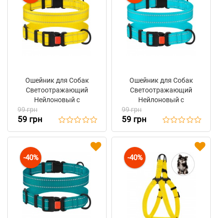
Ошейник для Собак
Ошейник для Собак
Светоотражающий
Светоотражающий
Нейлоновый с
Нейлоновый с
99 грн
Пластиковой Пряжкой
99 грн
Пластиковой Пряжкой
59 грн
59 грн
BronzeDog Active
BronzeDog Active
Желтый
Голубой
-40%
-40%