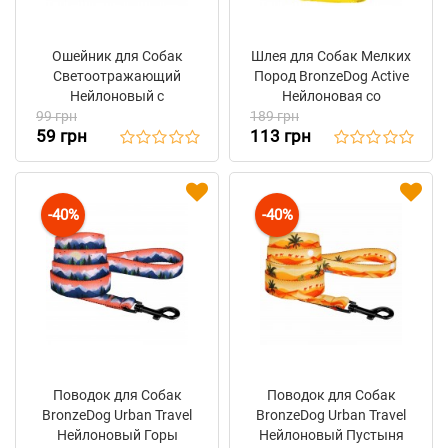
Ошейник для Собак
Шлея для Собак Мелких
Светоотражающий
Пород BronzeDog Active
Нейлоновый с
Нейлоновая со
99 грн
Пластиковой Пряжкой
189 грн
Светоотражением
59 грн
113 грн
BronzeDog Active
Желтая
Бирюзовый
-40%
-40%
Поводок для Собак
Поводок для Собак
BronzeDog Urban Travel
BronzeDog Urban Travel
Нейлоновый Горы
Нейлоновый Пустыня