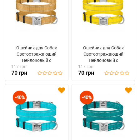
Ошейник для Собак
Ошейник для Собак
Светоотражающий
Светоотражающий
Нейлоновый с
Нейлоновый с
117 грн
Металлической
117 грн
Металлической
70 грн
70 грн
Пряжкой BronzeDog
Пряжкой BronzeDog
Active Золотистый
Active Желтый
-40%
-40%