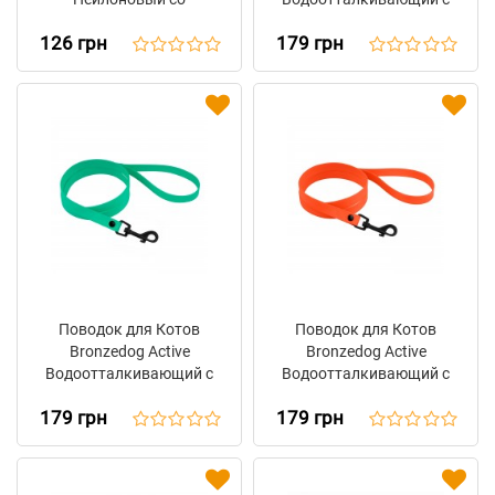
Светоотражением
Защитным
126 грн
179 грн
Фиолетовый
Полимерным
Покрытием Голубой
Поводок для Котов
Поводок для Котов
Bronzedog Active
Bronzedog Active
Водоотталкивающий с
Водоотталкивающий с
Защитным
Защитным
179 грн
179 грн
Полимерным
Полимерным
Покрытием Зеленый
Покрытием Оранжевый