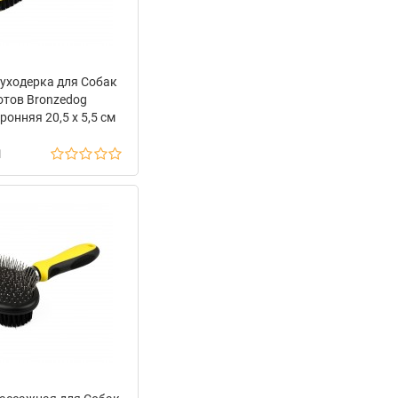
уходерка для Собак
отов Bronzedog
онняя 20,5 х 5,5 см
н