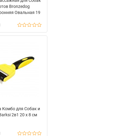
ассажная для Собак
отов Bronzedog
ронняя Овальная 19
х 9,5 см
н
а Комбо для Собак и
arksi 2в1 20 х 8 см
н