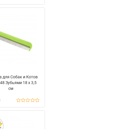
а для Собак и Котов
 48 Зубьями 18 х 3,5
см
н