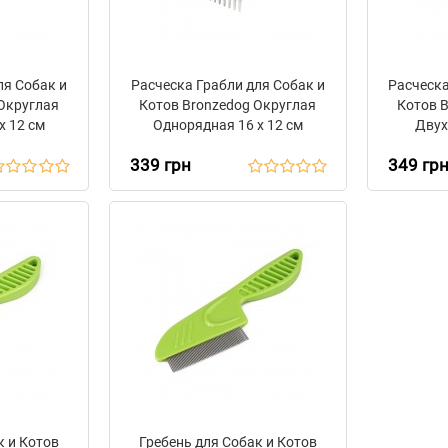
ля Собак и
Расческа Грабли для Собак и
Расческа
Округлая
Котов Bronzedog Округлая
Котов 
х 12 см
Однорядная 16 х 12 см
Двух
339 грн
349 гр
к и Котов
Гребень для Собак и Котов