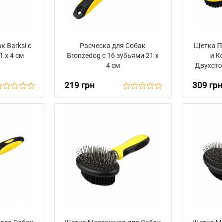
к Barksi с
Расческа для Собак
Щетка П
1 х 4 см
Bronzedog с 16 зубьями 21 х
и К
4 см
Двухстор
219 грн
309 гр