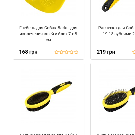
Гребень для Собак Barksi для
Расческа для Соба
извлечения вшей и блох 7 х 8
19-18 зубьями 2
см
168 грн
219 грн