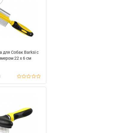
 для Собак Barksi с
мером 22 х 6 см
н