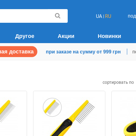
по
UA
RU
Другое
Акции
Новинки
ая доставка
при заказе на сумму от 999 грн
п
сортировать по