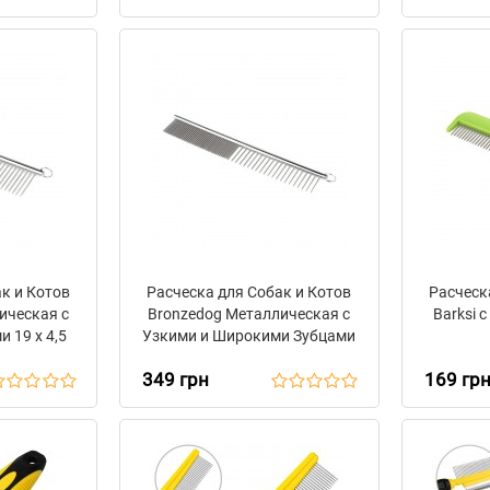
к и Котов
Расческа для Собак и Котов
Расческ
ическая с
Bronzedog Металлическая с
Barksi с
 19 х 4,5
Узкими и Широкими Зубцами
19 х 3 см
349 грн
169 гр