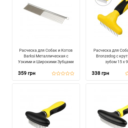
Расческа для Собак и Котов
Расческа для Соб
Barksi Металлическая с
Bronzedog с кр
Узкими и Широкими Зубцами
зубом 15 х 
19 х 4 см
359 грн
338 грн