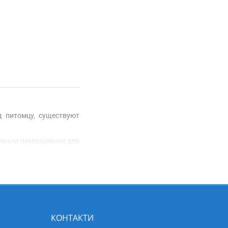
 питомцу, существуют
личным помощником для
ны.
ть даже самую длинную
риведет шерсть вашего
дкошерстных, так и для
ргических реакций. А
КОНТАКТИ
я.