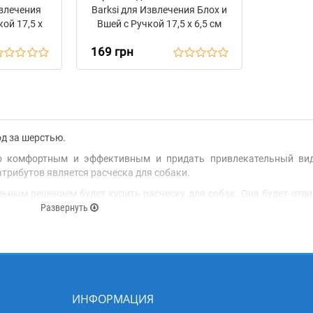
влечения
Barksi для Извлечения Блох и
кой 17,5 х
Вшей с Ручкой 17,5 х 6,5 см
169 грн
од за шерстью.
но комфортным и эффективным и придать привлекательный вид
трибутов является расческа для собаки.
альным решением будет купить расческу для собак. Она будет от
льно сбережет ваше время и деньги на походы в специальные сало
Развернуть
лические зубья, благодаря которым, можно аккуратно расчеса
образование колтунов. А регулярное использование расчески, п
для собак с разным количеством зубьев, что подойдет как для гла
авеющей стали самого высокого качества, не вызывает алле
ИНФОРМАЦИЯ
зирует выскальзывание аксессуара с руки, во время вычесывани