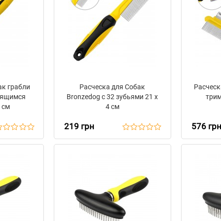
ак грабли
Расческа для Собак
Расческа
утящимся
Bronzedog с 32 зубьями 21 х
трим
9 см
4 см
219 грн
576 гр