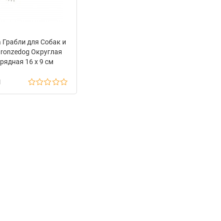
 Грабли для Собак и
Bronzedog Округлая
рядная 16 х 9 см
н