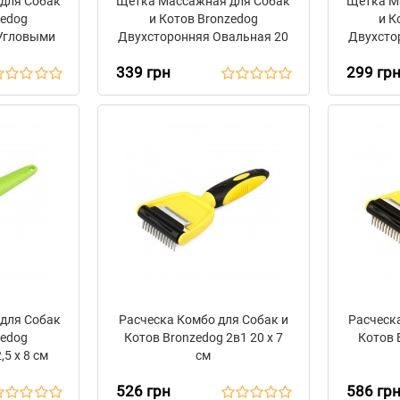
для Собак
Щетка Массажная для Собак
Щетка М
zedog
и Котов Bronzedog
и К
 Угловыми
Двухсторонняя Овальная 20
Двухсто
 7 см
х 1,5 см
339 грн
299 гр
для Собак
Расческа Комбо для Собак и
Расческ
zedog
Котов Bronzedog 2в1 20 х 7
Котов B
5 х 8 см
см
526 грн
586 гр