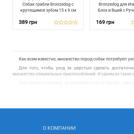
Собак грабли Bronzedog с
Bronzedog для Из
крутящимся зубом 15 х 9 см
Блох и Вшей с Руч
6,5 см
389 грн
169 грн
Как всем известно, множество пород собак потребуют ух
Для того, чтобы уход за шерстью сделать достаточ
множество специальных приспособлений. И одним из таких а
Для каждого хозяина, в независимости от породы, иде
ежедневного ухода за шерстью вашего питомца, что значите
Преимуществом расчески для собаки считаются метал
шерсть, при этом не выдергивая волоски и предотвращая 
любимца в порядок.
В нашем магазине BronzeDog, вы можете купить расческу 
длинношерстных животных. Зубья изготовлены из нерж
О КОМПАНИИ
пластиковая ручка с противоскользящим покрытием миними