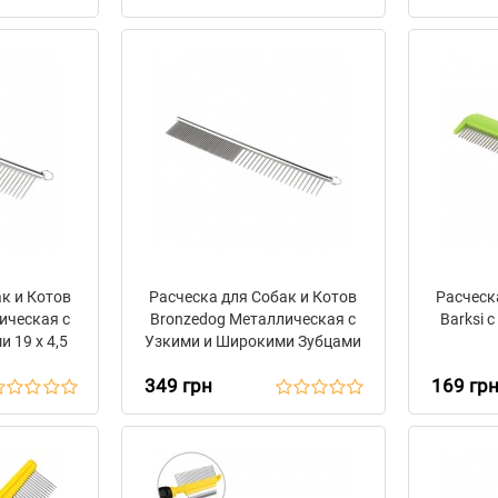
к и Котов
Расческа для Собак и Котов
Расческ
ическая с
Bronzedog Металлическая с
Barksi с
 19 х 4,5
Узкими и Широкими Зубцами
19 х 3 см
349 грн
169 гр