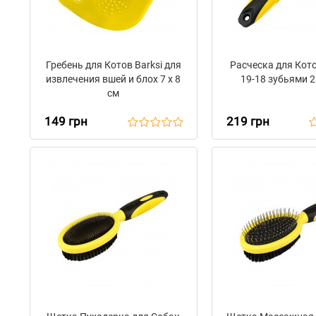
Гребень для Котов Barksi для
Расческа для Кото
извлечения вшей и блох 7 х 8
19-18 зубьями 2
см
149 грн
219 грн