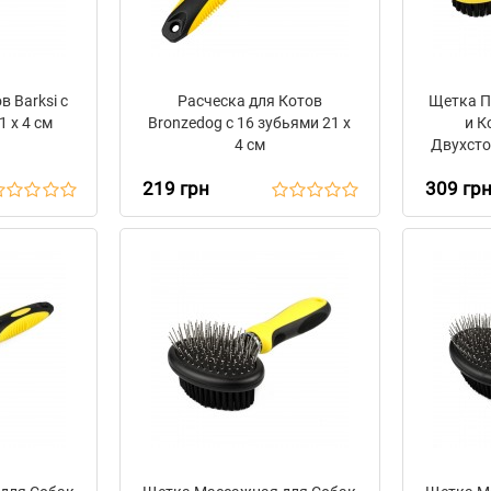
в Barksi с
Расческа для Котов
Щетка П
1 х 4 см
Bronzedog с 16 зубьями 21 х
и К
4 см
Двухстор
219 грн
309 гр