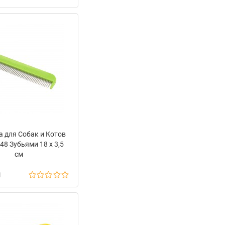
а для Собак и Котов
 48 Зубьями 18 х 3,5
см
н