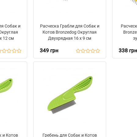
ля Собак и
Расческа Грабли для Собак и
Расческ
Округлая
Котов Bronzedog Округлая
Bronze
х 12 см
Двухрядная 16 х 9 см
з
349 грн
338 гр
к и Котов
Гребень для Собак и Котов