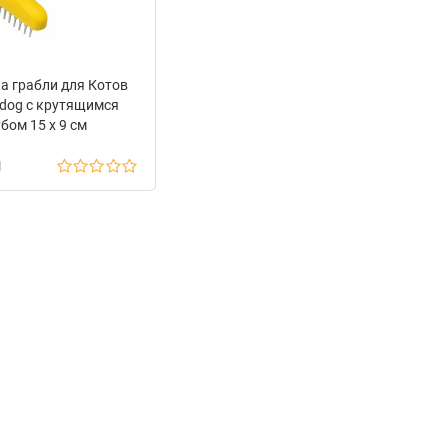
а грабли для Котов
dog с крутящимся
убом 15 х 9 см
н