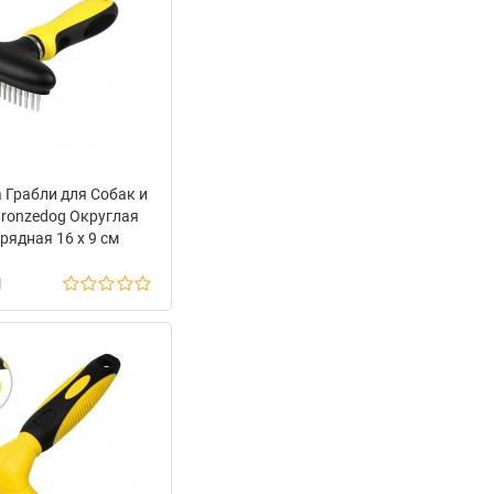
 Грабли для Собак и
Bronzedog Округлая
рядная 16 х 9 см
н