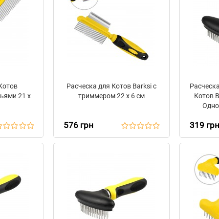
Котов
Расческа для Котов Barksi с
Расческа
бьями 21 х
триммером 22 х 6 см
Котов 
Одно
576 грн
319 гр