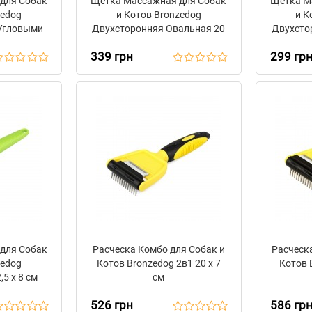
для Собак
Щетка Массажная для Собак
Щетка М
zedog
и Котов Bronzedog
и К
 Угловыми
Двухсторонняя Овальная 20
Двухсто
 7 см
х 1,5 см
339 грн
299 гр
для Собак
Расческа Комбо для Собак и
Расческ
zedog
Котов Bronzedog 2в1 20 х 7
Котов B
5 х 8 см
см
526 грн
586 гр