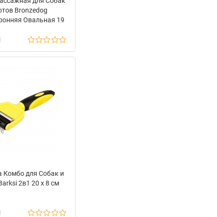
ассажная для Собак
отов Bronzedog
ронняя Овальная 19
х 9,5 см
н
а Комбо для Собак и
arksi 2в1 20 х 8 см
н