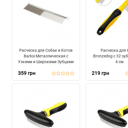
Расческа для Собак и Котов
Расческа для 
Barksi Металлическая с
Bronzedog с 32 зу
Узкими и Широкими Зубцами
4 см
19 х 4 см
359 грн
219 грн