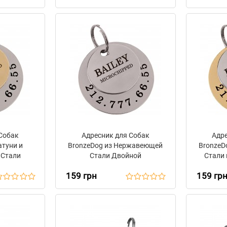
 Собак
Адресник для Собак
Адр
атуни и
BronzeDog из Нержавеющей
BronzeD
Стали
Стали Двойной
Стали 
159 грн
159 гр