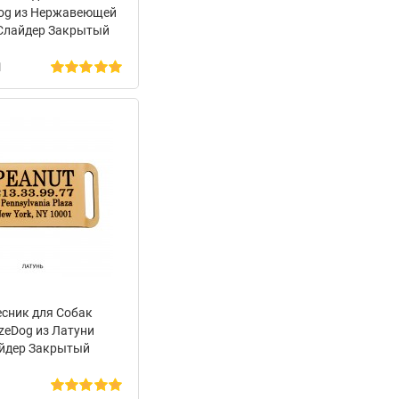
og из Нержавеющей
Слайдер Закрытый
н
есник для Собак
zeDog из Латуни
йдер Закрытый