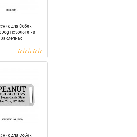
есник для Собак
eDog Позолота на
Заклепках
н
есник для Собак