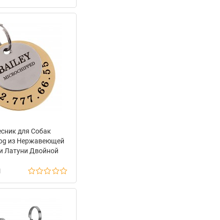
есник для Собак
og из Нержавеющей
и Латуни Двойной
н