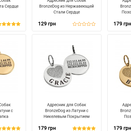
 Собак
Адресник для Собак
Адр
та Сердце
BronzeDog из Нержавеющей
Bronz
Стали Сердце
Позо
129 грн
179 гр
 Собак
Адресник для Собак
Адр
атуни с
BronzeDog из Латуни с
Bronz
апка
Никелевым Покрытием
Поз
Сердце
179 грн
179 гр