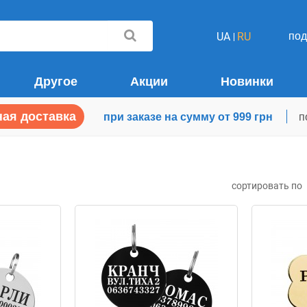
по
UA
RU
Другое
Акции
Новинки
ая доставка
при заказе на сумму от 999 грн
п
сортировать по