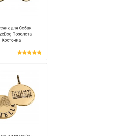
есник для Собак
zeDog Позолота
Косточка
н