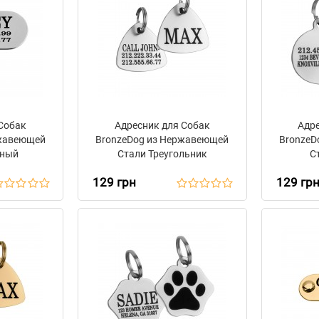
 Собак
Адресник для Собак
Адр
ржавеющей
BronzeDog из Нержавеющей
BronzeD
ьный
Стали Треугольник
С
129 грн
129 гр