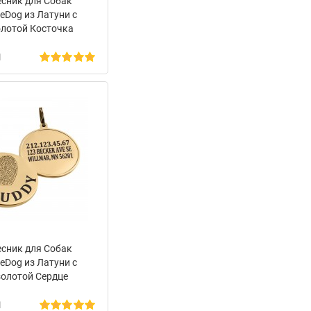
есник для Собак
eDog из Латуни с
лотой Косточка
н
есник для Собак
eDog из Латуни с
олотой Сердце
н