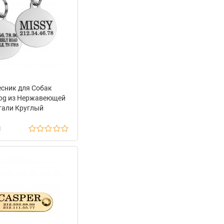
есник для Собак
og из Нержавеющей
тали Круглый
н