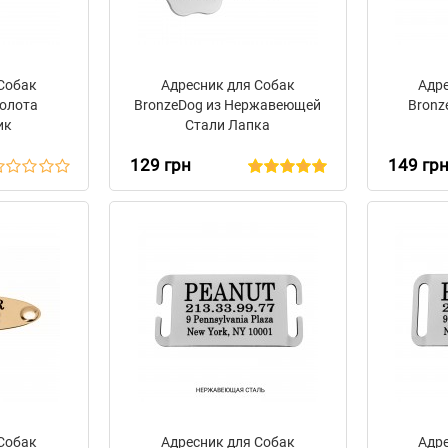
 Собак
Адресник для Собак
Адр
золота
BronzeDog из Нержавеющей
Bronz
ик
Стали Лапка
129 грн
149 гр
 Собак
Адресник для Собак
Адр