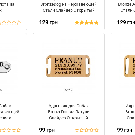
лота на
BronzeDog из Нержавеющей
BronzeD
х
Стали Слайдер Открытый
Стали 
129 грн
129 гр
 Собак
Адресник для Собак
Адр
ржавеющей
BronzeDog из Латуни
Bron
епках
Слайдер Открытый
Сла
99 грн
99 грн