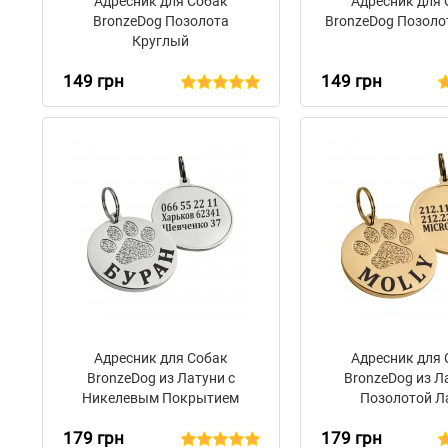
Адресник для Собак
Адресник для
BronzeDog Позолота
BronzeDog Позоло
Круглый
149 грн
149 грн
Адресник для Собак
Адресник для
BronzeDog из Латуни с
BronzeDog из Л
Никелевым Покрытием
Позолотой Л
Лапка
179 грн
179 грн