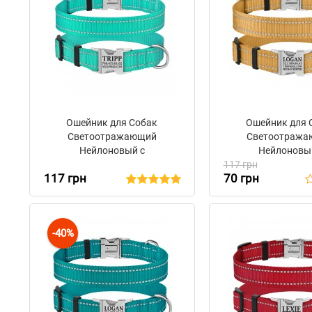
Ошейник для Собак
Ошейник для 
Светоотражающий
Светоотраж
Нейлоновый с
Нейлоновы
Металлической Пряжкой
117 грн
Металлической 
117 грн
70 грн
BronzeDog Active
BronzeDog Active 
Ментоловый
-40%