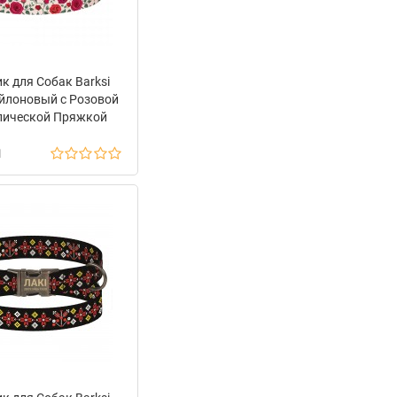
к для Собак Barksi
йлоновый с Розовой
лической Пряжкой
веты Красный
н