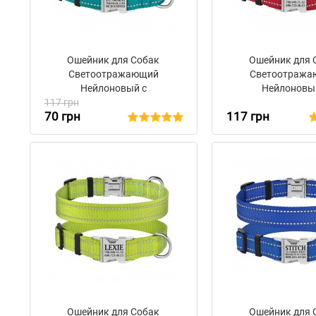
Ошейник для Собак
Ошейник для 
Светоотражающий
Светоотраж
Нейлоновый с
Нейлоновы
117 грн
Металлической Пряжкой
Металлической 
70 грн
117 грн
BronzeDog Active Бирюзовый
BronzeDog Active
Ошейник для Собак
Ошейник для 