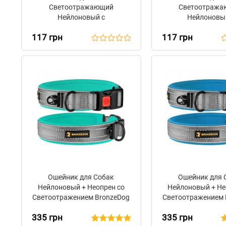
Светоотражающий
Светоотраж
Нейлоновый с
Нейлоновы
Металлической Пряжкой
Металлической 
117 грн
117 грн
BronzeDog Active Салатовый
BronzeDog Activ
Ошейник для Собак
Ошейник для 
Нейлоновый + Неопрен со
Нейлоновый + Не
Светоотражением BronzeDog
Светоотражением 
Sport Серо - Бирюзовый
Sport Серо - Г
335 грн
335 грн