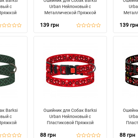
к Barksi
Ошейник для Собак Barksi
Ошейни
овый с
Urban Нейлоновый с
Urba
Пряжкой
Металлической Пряжкой
Метал
ор
Antiq Мрія
Antiq 
139 грн
139 гр
к Barksi
Ошейник для Собак Barksi
Ошейни
овый с
Urban Нейлоновый с
Urba
Пряжкой
Пластиковой Пряжкой
Плас
 Зеленая
Вышиванка Красная
Выш
88 грн
88 грн