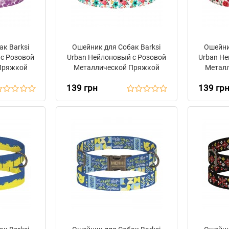
к Barksi
Ошейник для Собак Barksi
Ошейни
 с Розовой
Urban Нейлоновый с Розовой
Urban Не
Пряжкой
Металлической Пряжкой
Метал
товый
Цветы Розовый
Ц
139 грн
139 гр