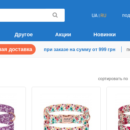
по
UA
RU
Другое
Акции
Новинки
ая доставка
при заказе на сумму от 999 грн
п
сортировать по