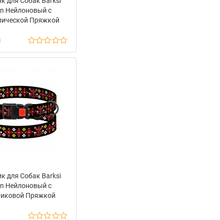
к для Собак Barksi
n Нейлоновый с
лической Пряжкой
Вышиванка Черный
н
к для Собак Barksi
n Нейлоновый с
тиковой Пряжкой
иванка Черная