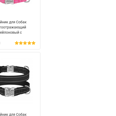
йник для Собак
тоотражающий
ейлоновый с
лической Пряжкой
н
Dog Active Розовый
йник для Собак