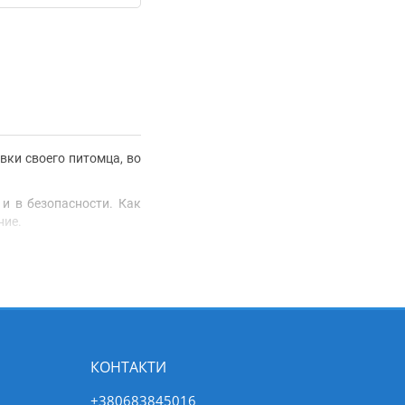
вки своего питомца, во
и в безопасности. Как
ние.
е и поведение собаки,
.
 предотвращаете потерю
КОНТАКТИ
+380683845016