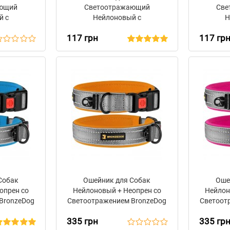
ающий
Светоотражающий
Све
й с
Нейлоновый с
Н
Пряжкой
Металлической Пряжкой
Метал
117 грн
117 гр
e Синий
BronzeDog Active
Bronze
Фиолетовый
Собак
Ошейник для Собак
Оше
опрен со
Нейлоновый + Неопрен со
Нейлон
BronzeDog
Светоотражением BronzeDog
Светоот
олубой
Sport Серо - Оранжевый
Spor
335 грн
335 гр