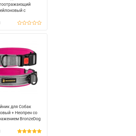
тоотражающий
ейлоновый с
лической Пряжкой
н
Dog Active Черный
йник для Собак
овый + Неопрен со
ражением BronzeDog
t Серо - Розовый
н