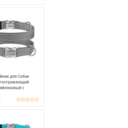
йник для Собак
тоотражающий
ейлоновый с
лической Пряжкой
н
eDog Active Серый