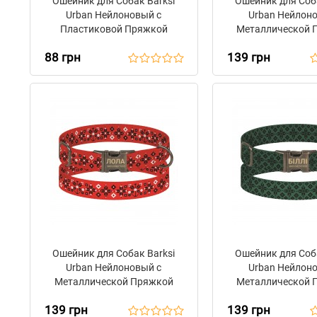
Ошейник для Собак Barksi
Ошейник для Соба
Urban Нейлоновый с
Urban Нейлон
Пластиковой Пряжкой
Металлической 
Вышиванка Зеленая
Antiq Прап
88 грн
139 грн
Ошейник для Собак Barksi
Ошейник для Соба
Urban Нейлоновый с
Urban Нейлон
Металлической Пряжкой
Металлической 
Antiq Вышиванка Красная
Antiq Вышиванка
139 грн
139 грн