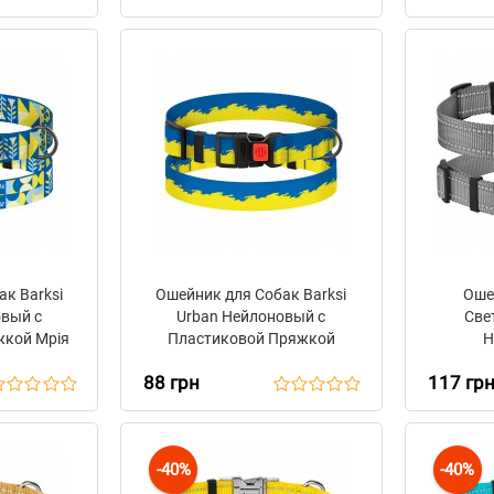
к Barksi
Ошейник для Собак Barksi
Оше
овый с
Urban Нейлоновый с
Све
жкой Мрія
Пластиковой Пряжкой
Н
Прапор
Метал
88 грн
117 гр
Bronz
-40%
-40%