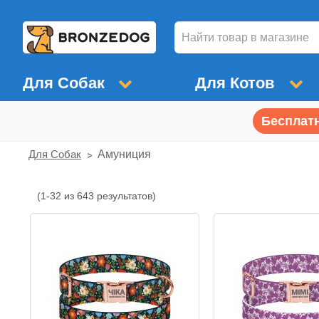
Для Собак
Для Котов
Бесплатн
Для Собак
Амуниция
(1-32 из 643 результатов)
Амуниция