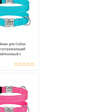
йник для Собак
тоотражающий
ейлоновый с
лической Пряжкой
Dog Active Голубой