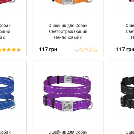
Собак
Ошейник для Собак
Оше
ающий
Светоотражающий
Све
й с
Нейлоновый с
Н
Пряжкой
Металлической Пряжкой
Метал
117 грн
117 гр
 Красный
BronzeDog Active Оранжевый
Bronze
Собак
Ошейник для Собак
Оше