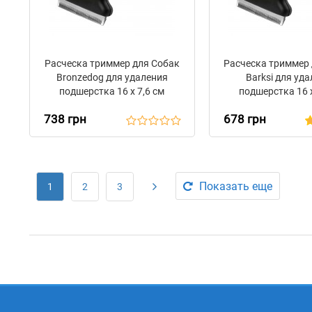
Расческа триммер для Собак
Расческа триммер
Bronzedog для удаления
Barksi для уд
подшерстка 16 х 7,6 см
подшерстка 16 х
738 грн
678 грн
Показать еще
1
2
3