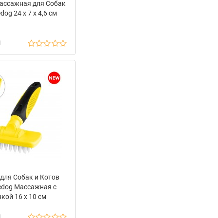
ассажная для Собак
dog 24 х 7 х 4,6 см
н
для Собак и Котов
edog Массажная с
кой 16 х 10 см
н