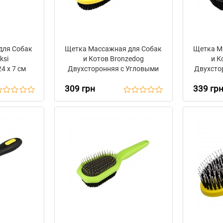
для Собак
Щетка Массажная для Собак
Щетка М
ksi
и Котов Bronzedog
и К
4 х 7 см
Двухсторонняя с Угловыми
Двухсто
Зубьями 24 х 7 см
309 грн
339 гр