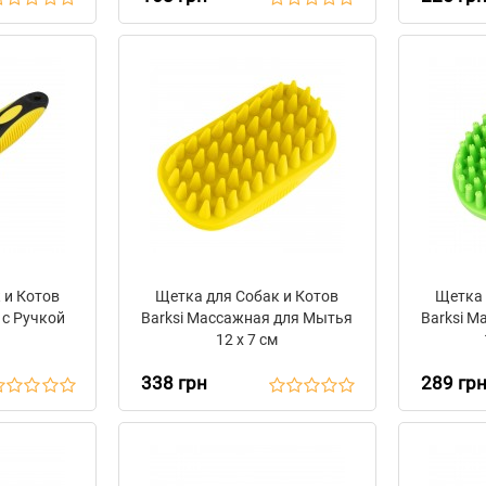
 и Котов
Щетка для Собак и Котов
Щетка 
 с Ручкой
Barksi Массажная для Мытья
Barksi М
12 х 7 см
338 грн
289 гр