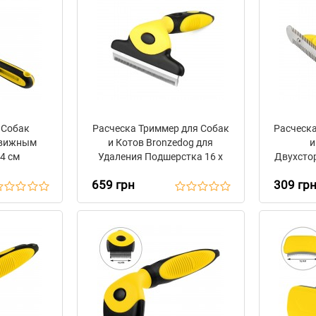
 Собак
Расческа Триммер для Собак
Расческа
движным
и Котов Bronzedog для
и
 4 см
Удаления Подшерстка 16 х
Двухстор
11 х 7 см
659 грн
309 гр