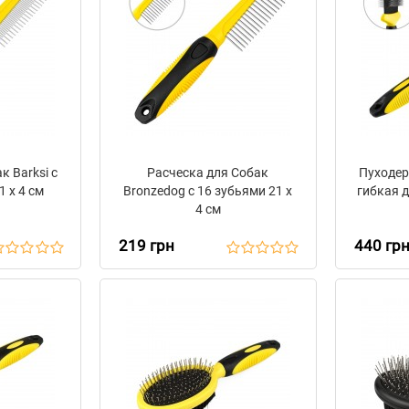
к Barksi с
Расческа для Собак
Пуходер
1 х 4 см
Bronzedog с 16 зубьями 21 х
гибкая д
4 см
219 грн
440 гр