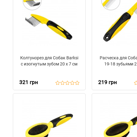
Колтунорез для Собак Barksi
Расческа для Соба
с изогнутым зубом 20 х 7 см
19-18 зубьями 2
321 грн
219 грн