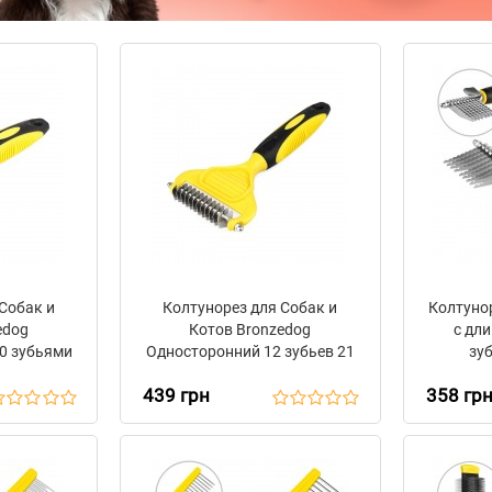
Собак и
Колтунорез для Собак и
Колтунор
edog
Котов Bronzedog
с дл
0 зубьями
Односторонний 12 зубьев 21
зуб
м
х 10,5 см
439 грн
358 гр