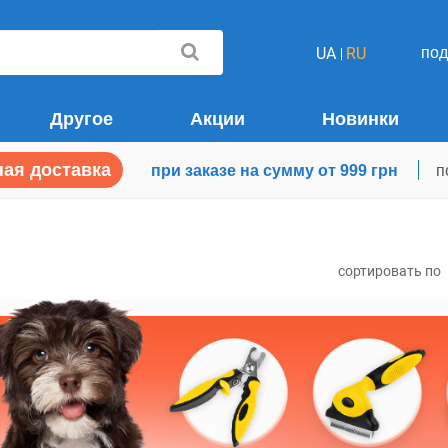
по
UA
RU
Другое
Акции
Новинки
ая доставка
при заказе на сумму от 999 грн
п
сортировать по