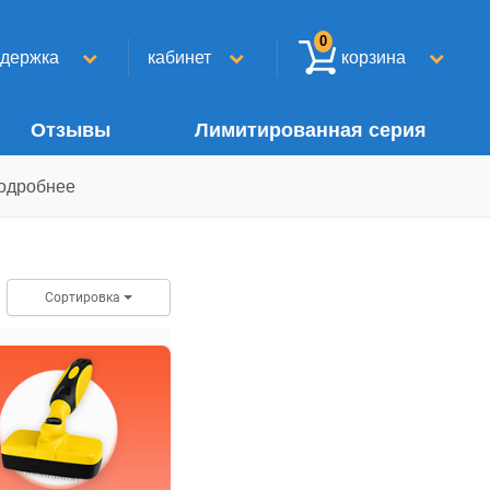
0
ддержка
кабинет
корзина
Отзывы
Лимитированная серия
одробнее
Сортировка