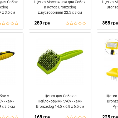
для Собак
Щетка Массажная для Собак
Щетка М
zedog
и Котов Bronzedog
Bronze
 х 3,5 см
Двусторонняя 22,5 х 8 см
289 грн
355 гр
бак с
Щетка для Собак с
Щетка 
бчиками
Нейлоновыми Зубчиками
Bronz
 х 3,5 см
Bronzedog 14,5 х 6,8 х 6,5 см
Руч
168 грн
225 гр