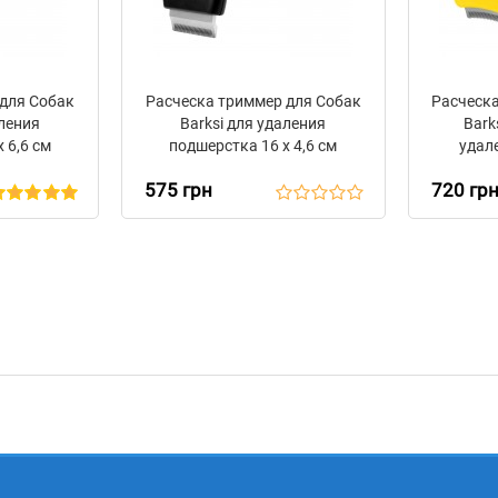
 для Собак
Расческа триммер для Собак
Расческа
аления
Barksi для удаления
Barks
 6,6 см
подшерстка 16 х 4,6 см
удал
сам
575 грн
720 гр