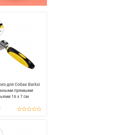
ез для Собак Barksi
инными прямыми
ьями 16 х 7 см
н