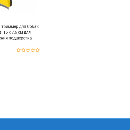
 триммер для Собак
i 16 х 7,6 см для
ения подшерстка
оочищающаяся
н