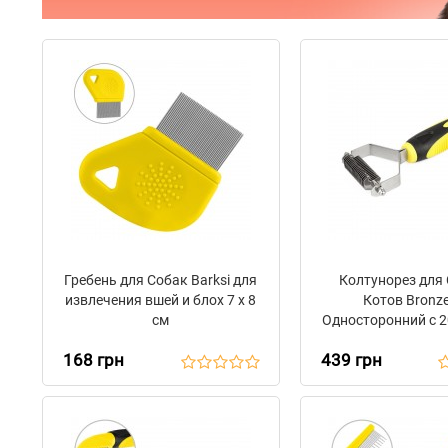
Гребень для Собак Barksi для
Колтунорез для 
извлечения вшей и блох 7 х 8
Котов Bronz
см
Односторонний с 2
18,5 х 7 с
168 грн
439 грн