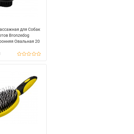
ассажная для Собак
отов Bronzedog
ронняя Овальная 20
х 1,5 см
н