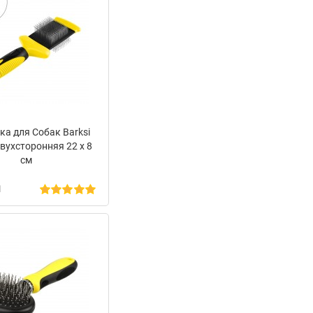
ка для Собак Barksi
вухсторонняя 22 х 8
см
н