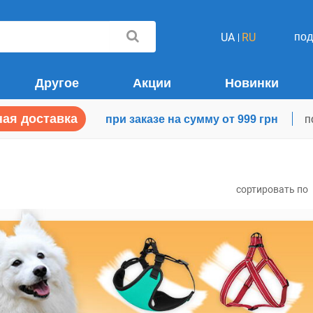
по
UA
RU
Другое
Акции
Новинки
ая доставка
при заказе на сумму от 999 грн
п
сортировать по