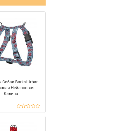
 Собак Barksi Urban
азная Нейлоновая
Калина
н