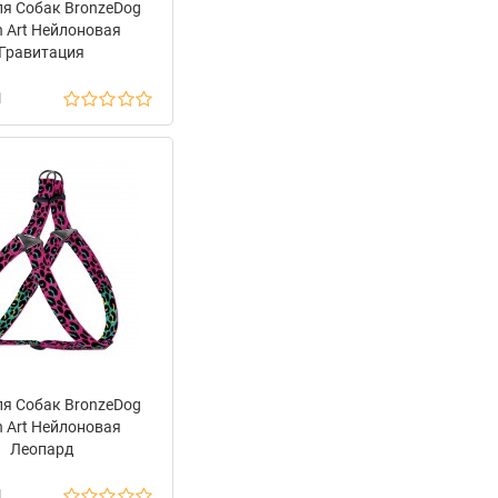
я Собак BronzeDog
n Art Нейлоновая
Гравитация
н
я Собак BronzeDog
n Art Нейлоновая
Леопард
н