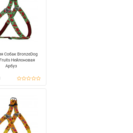
я Собак BronzeDog
Fruits Нейлоновая
Арбуз
н