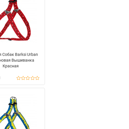
 Собак Barksi Urban
новая Вышиванка
Красная
н