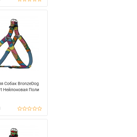
я Собак BronzeDog
rt Нейлоновая Поли
н