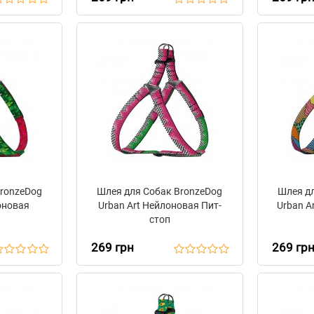
BronzeDog
Шлея для Собак BronzeDog
Шлея дл
оновая
Urban Art Нейлоновая Пит-
Urban A
стоп
269 грн
269 гр