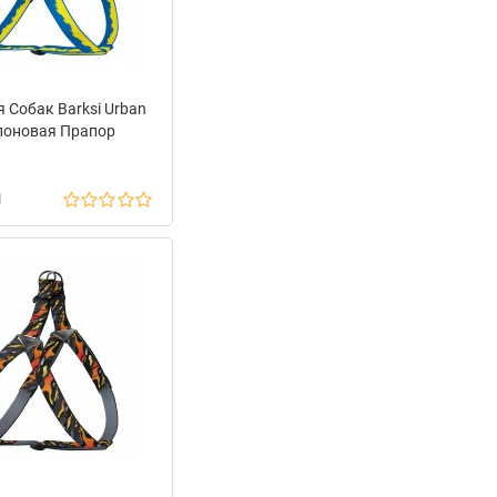
 Собак Barksi Urban
лоновая Прапор
н