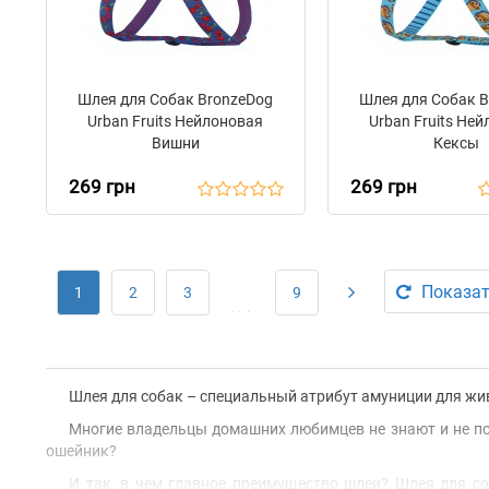
Шлея для Собак BronzeDog
Шлея для Собак 
Urban Fruits Нейлоновая
Urban Fruits Не
Вишни
Кексы
269 грн
269 грн
Показат
1
2
3
9
...
Шлея для собак – специальный атрибут амуниции для жи
Многие владельцы домашних любимцев не знают и не по
ошейник?
И так, в чем главное преимущество шлеи? Шлея для со