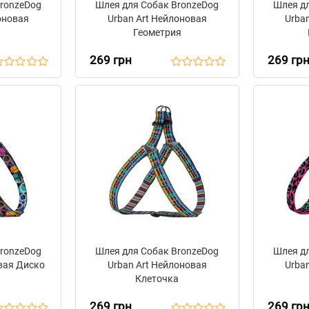
BronzeDog
Шлея для Собак BronzeDog
Шлея дл
оновая
Urban Art Нейлоновая
Urba
Геометрия
269 грн
269 гр
BronzeDog
Шлея для Собак BronzeDog
Шлея дл
вая Диско
Urban Art Нейлоновая
Urba
Клеточка
269 грн
269 гр