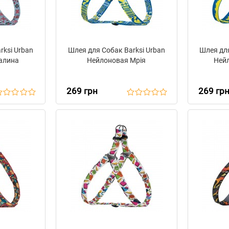
rksi Urban
Шлея для Собак Barksi Urban
Шлея для
алина
Нейлоновая Мрія
Ней
269 грн
269 гр