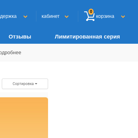
0
ддержка
кабинет
корзина
Отзывы
Лимитированная серия
одробнее
Сортировка