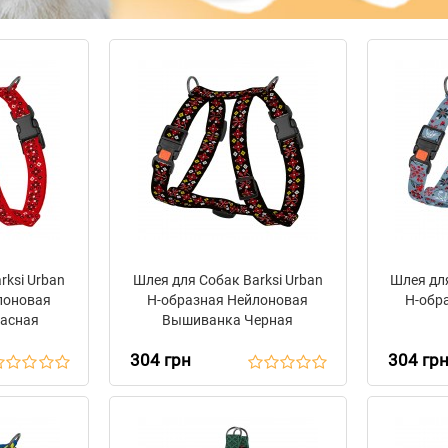
rksi Urban
Шлея для Собак Barksi Urban
Шлея для
лоновая
Н-образная Нейлоновая
Н-обр
асная
Вышиванка Черная
304 грн
304 гр