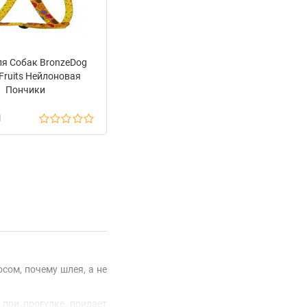
я Собак BronzeDog
Fruits Нейлоновая
Пончики
н
ом, почему шлея, а не
при прогулке, придает