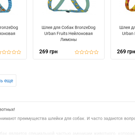
BronzeDog
Шлея для Собак BronzeDog
Шлея дл
йлоновая
Urban Fruits Нейлоновая
Urban 
Лимоны
269 грн
269 гр
ь еще
вотных!
нимают преимущества шлейки для собак. И часто задаются вопрос
бак является специальной частью амуниции животного, которая 