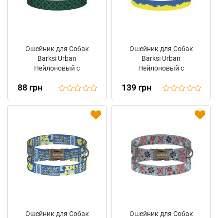
Ошейник для Собак
Ошейник для Собак
Barksi Urban
Barksi Urban
Нейлоновый с
Нейлоновый с
Пластиковой Пряжкой
Металлической
88 грн
139 грн
Вышиванка Зеленая
Пряжкой Antiq Прапор
Ошейник для Собак
Ошейник для Собак