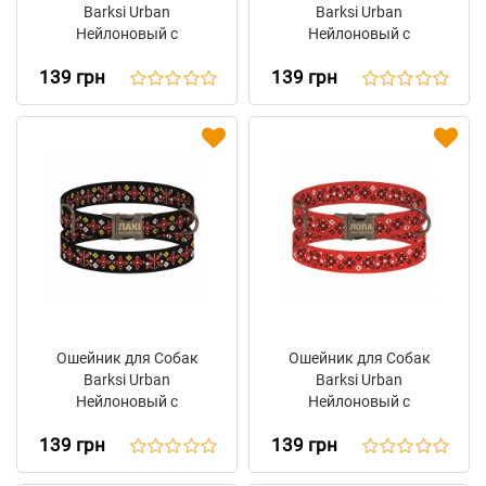
Barksi Urban
Barksi Urban
Нейлоновый с
Нейлоновый с
Металлической
Металлической
139 грн
139 грн
Пряжкой Antiq Мрія
Пряжкой Antiq Калина
Ошейник для Собак
Ошейник для Собак
Barksi Urban
Barksi Urban
Нейлоновый с
Нейлоновый с
Металлической
Металлической
139 грн
139 грн
Пряжкой Antiq
Пряжкой Antiq
Вышиванка Черный
Вышиванка Красная