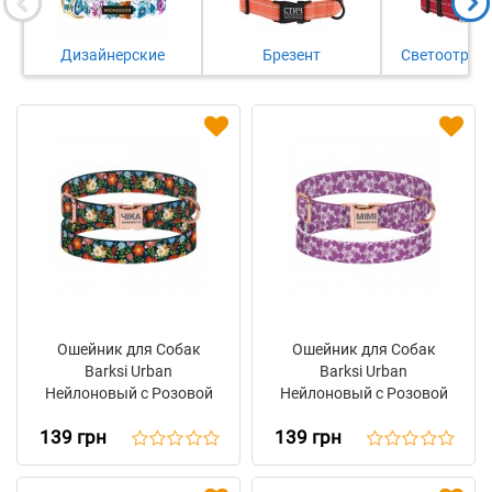
Дизайнерские
Брезент
Светоотра
Ошейник для Собак
Ошейник для Собак
Barksi Urban
Barksi Urban
Нейлоновый с Розовой
Нейлоновый с Розовой
Металлической
Металлической
139 грн
139 грн
Пряжкой Цветы Черный
Пряжкой Цветы
Фиолетовый