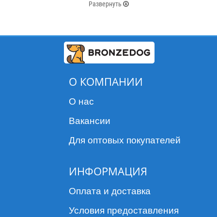
Развернуть
подобранный ошейник, станет для вас незаменимым
помощником во время выгула собаки и поможет вам
избежать опасных ситуаций, что сделает прогулку
более безопасной и увлекательной.
Выбор ошейника для собаки довольно важный
момент как для хозяина, так и для питомца. Для
своего спокойствия и комфортных прогулок, вам
О КОМПАНИИ
нужно правильно подобрать ошейник по размеру,
материалу и предназначению. Это может быть
ошейник для повседневных прогулок, дрессировки
О нас
или же просто для активного отдыха, но важно, чтобы
животному было удобно и комфортно.
Вакансии
В нашем магазине вы сможете купить ошейник для
Для оптовых покупателей
собак разного вида. Благодаря нашему ассортименту,
а также наличию большого выбора, вы можете
ИНФОРМАЦИЯ
подобрать ошейник для собаки, не только нужный по
предназначению, но и по вашим личным
предпочтением: по размеру, цвету, материалу, цене.
Оплата и доставка
Стоит учесть, что в нашем ассортименте
Условия предоставления
предоставлены ошейники для собак с гравировкой, на