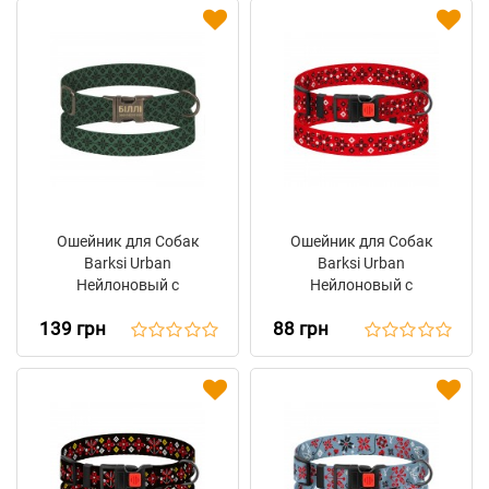
Ошейник для Собак
Ошейник для Собак
Barksi Urban
Barksi Urban
Нейлоновый с
Нейлоновый с
Металлической
Пластиковой Пряжкой
139 грн
88 грн
Пряжкой Antiq
Вышиванка Красная
Вышиванка Зеленая