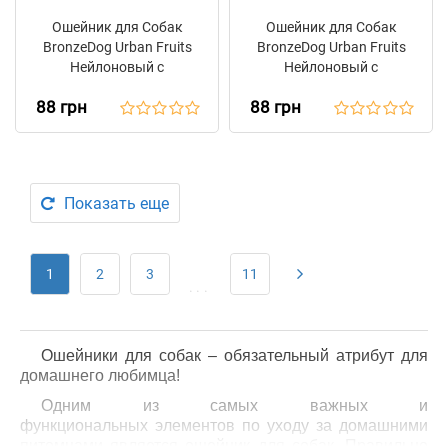
Ошейник для Собак
Ошейник для Собак
BronzeDog Urban Fruits
BronzeDog Urban Fruits
Нейлоновый с
Нейлоновый с
Пластиковой Пряжкой
Пластиковой Пряжкой
88 грн
88 грн
Авокадо
Арбуз
Показать еще
1
2
3
11
...
Ошейники для собак – обязательный атрибут для
домашнего любимца!
Одним из самых важных и
функциональных элементов по уходу за домашними
питомцами является ошейник для собак. Правильно