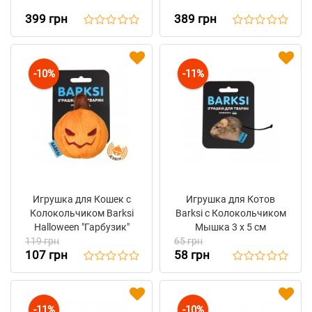
Креплением Barksi
Креплением Barksi "Кот
399 грн
389 грн
"Лапка" 44 х 47 см
в очках" 50 х 34 см
-10%
-11%
Игрушка для Кошек с
Игрушка для Котов
Колокольчиком Barksi
Barksi с Колокольчиком
Halloween "Гарбузик"
Мышка 3 x 5 см
119 грн
65 грн
107 грн
58 грн
-11%
-10%