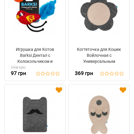
Игрушка для Котов
Когтеточка для Кошек
Barksi Дентал с
Войлочная с
Колокольчиком и
Универсальным
194 грн
Перьем Попугай
Креплением Barksi
97 грн
369 грн
Красный 11 х 8 см
"Цветочек" 36 х 37 см