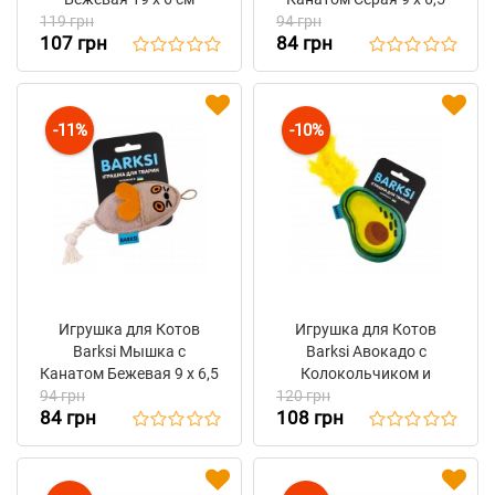
119 грн
94 грн
см
107 грн
84 грн
-11%
-10%
Игрушка для Котов
Игрушка для Котов
Barksi Мышка с
Barksi Авокадо с
Канатом Бежевая 9 х 6,5
Колокольчиком и
94 грн
см
120 грн
Перьями 12 x 9 см
84 грн
108 грн