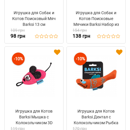
Игрушка для Собак и
Игрушка для Собак и
Котов Поисковый Мяч
Котов Поисковые
Barksi 13 см
Мячики Barksi Набор из
109 грн
154 грн
3-х шт
98 грн
138 грн
-10%
-10%
Игрушка для Котов
Игрушка для Котов
Barksi Мышка с
Barksi Дентал с
Колокольчиком 3D
Колокольчиком Рыбка
119 грн
Сетка Розовая 8 х 4 см
170 грн
Оранжевая 17 х 6 см