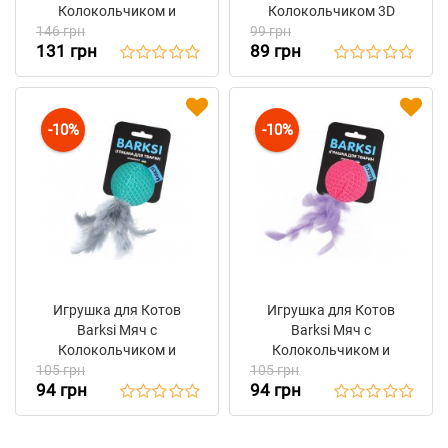
Колокольчиком и
Колокольчиком 3D
146 грн
Щелестящими
99 грн
Сетка Фиолетовая 8 х 4
131 грн
89 грн
Вставками 10 x 6 см
см
-10%
-10%
Игрушка для Котов
Игрушка для Котов
Barksi Мяч с
Barksi Мяч с
Колокольчиком и
Колокольчиком и
105 грн
Перьями 3D Сетка
105 грн
Перьями 3D Сетка
94 грн
94 грн
Ментоловый 5 см
Розовый 5 см