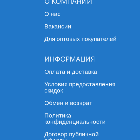
О КОМПАНИИ
Либо же, вы можете приобрести подвесной адресник,
который доступный в разных формах и материалах. Текст на
О нас
адресники наносится с помощью лазера, поэтому со
временем информация не сотрется и не потускнеет.
Вакансии
Хотим обратить ваше внимание, что ошейники из
натуральной кожи не подходят для активных прогулок!
Для оптовых покупателей
Такие ошейники наиболее комфортны для животного, всегда
отличаются приятным внешним видом, НО как правило, за
такими изделиями нужен определенный уход!
ИНФОРМАЦИЯ
В нашем ассортименте, вы сможете купить ошейник для
собак из натуральной кожи любого дизайна, размера и
Оплата и доставка
материала, украсив его стильным адресником.
Условия предоставления
скидок
Обмен и возврат
Политика
конфиденциальности
Договор публичной