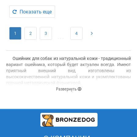
Показать еще
1
2
3
4
...
Ошейник для собак из натуральной кожи - традиционный
вариант ошейника, который будет актуален всегда. Имеют
приятный внешний вид, изготовлены из
высококачественной натуральной кожи и укомплектованы
прочной металлической фурнитурой.
Развернуть
Наши кожаные ошейники для собак, выполнены только
из материалов самого высокого качества имея при этом
стильный, классический вид.
На кожаный ошейник, есть возможность с помощью
заклепок набить пластину, на которой можно награвировать
любую информацию, какую пожелаете: кличку домашнего
животного, номера телефона или другие контактные данные.