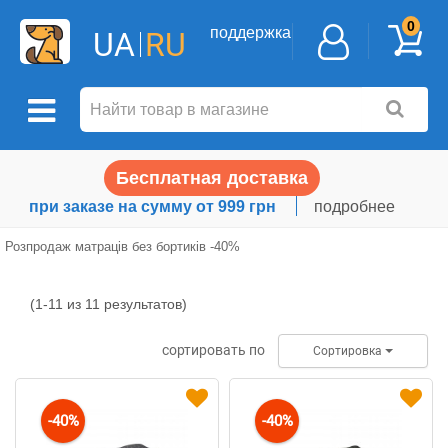
0
поддержка
UA
RU
Бесплатная доставка
при заказе на сумму от 999 грн
подробнее
Розпродаж матраців без бортиків -40%
(1-11 из 11 результатов)
Розпродаж
матраців
сортировать по
Сортировка
без
бортиків
-40%
-40%
-40%