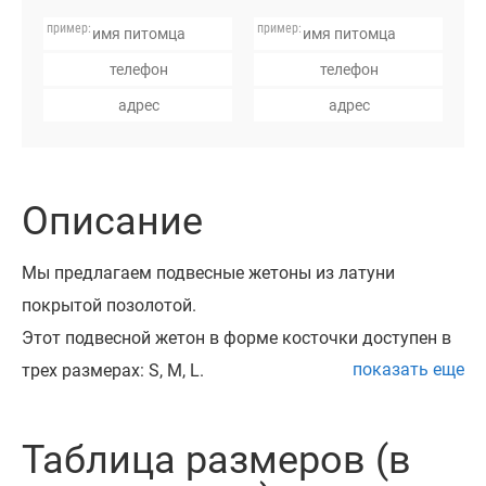
Описание
Мы предлагаем подвесные жетоны из латуни
покрытой позолотой.
Этот подвесной жетон в форме косточки доступен в
показать еще
трех размерах: S, M, L.
Такой адресник можно закрепить на любом
ошейнике с помощью заводного кольца, которое
Таблица размеров (в
идет в комплекте.