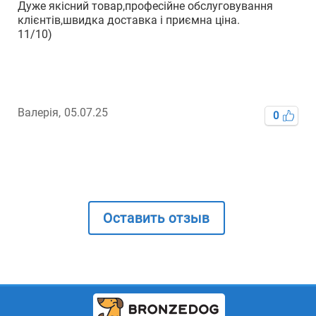
Дуже якісний товар,професійне обслуговування
клієнтів,швидка доставка і приємна ціна.
11/10)
Го
Валерія,
05.07.25
0
Оставить отзыв