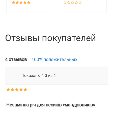
Отзывы покупателей
4 отзывов
100% положительных
Показаны 1-3 из 4
А
Д
Незамінна річ для песиків «мандрівників»
Д
О