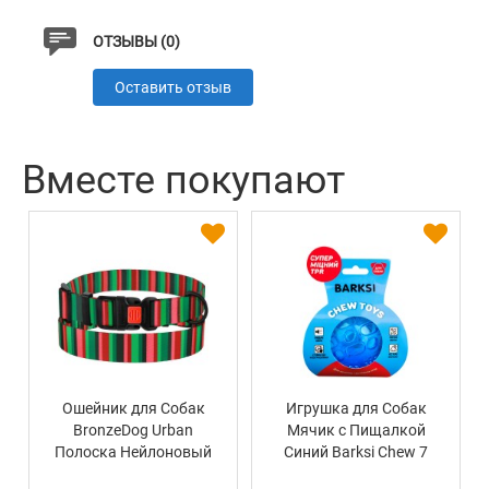
ОТЗЫВЫ (0)
Оставить отзыв
Вместе покупают
Ошейник для Собак
Игрушка для Собак
BronzeDog Urban
Мячик с Пищалкой
Полоска Нейлоновый
Синий Barksi Chew 7
с Пластиковой
см