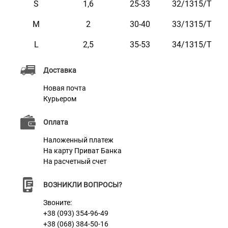
например: кличка домашнего животного, контактные
S
1,6
25-33
32/1315/Т
данные, адрес, номер микрочипа и т.п.
M
2
30-40
33/1315/Т
Текст наносится с помощью лазера, поэтому со
L
2,5
35-53
34/1315/Т
временем он не стирается и не тускнеет.
Этот ошейник мягкий на ощупь, гибкий и не боится
Доставка
воды. Он практичен и неприхотлив в уходе.
Новая почта
Доступен в ярких расцветках.
Курьером
Оплата
Наложенный платеж
Характеристики
На карту Приват Банка
На расчетный счет
Материал
Нейлон
ВОЗНИКЛИ ВОПРОСЫ?
Пряжка
Метал
Звоните:
+38 (093) 354-96-49
+38 (068) 384-50-16