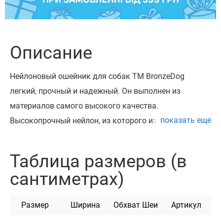
Описание
Нейлоновый ошейник для собак ТМ BronzeDog
легкий, прочный и надежный. Он выполнен из
материалов самого высокого качества.
показать еще
Высокопрочный нейлон, из которого изготовлен
ошейник, не теряет цвет при стирке и не выгорает на
солнце.
Таблица размеров (в
Ошейник укомплектован прочной металлической
сантиметрах)
пряжкой с латунированным покрытием
и возможностью нанесения гравировки.
Размер
Ширина
Обхват Шеи
Артикул
Можно награвировать любую информацию,