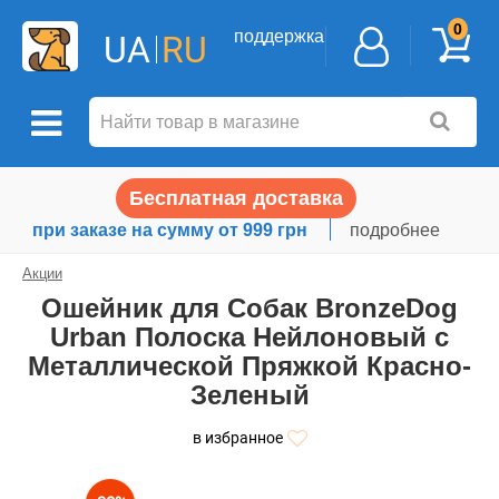
0
поддержка
UA
RU
Бесплатная доставка
при заказе на сумму от 999 грн
подробнее
Акции
Ошейник для Собак BronzeDog
Urban Полоска Нейлоновый с
Металлической Пряжкой Красно-
Зеленый
в избранное