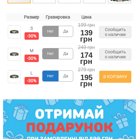
Размер
Гравировка
Цена
199 грн
S
Сообщить
139
Нет
Да
о наличии
-30%
грн
249 грн
M
Сообщить
174
Нет
Да
о наличии
-30%
грн
279 грн
L
195
Нет
Да
В КОРЗИНУ
-30%
грн