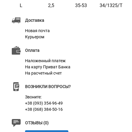
L
2,5
35-53
34/1325/Т
временем он не стирается и не тускнеет.
Этот ошейник мягкий на ощупь, гибкий и не боится
Доставка
воды. Он практичен и неприхотлив в уходе.
Новая почта
Доступен в ярких расцветках.
Курьером
Оплата
Наложенный платеж
На карту Приват Банка
Характеристики
На расчетный счет
ВОЗНИКЛИ ВОПРОСЫ?
Материал
Нейлон
Звоните:
+38 (093) 354-96-49
Пряжка
Метал
+38 (068) 384-50-16
ОТЗЫВЫ (0)