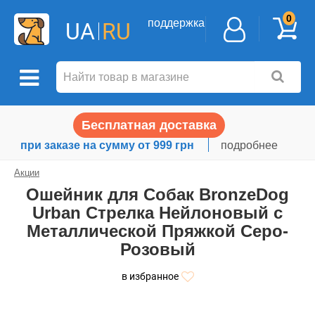
0
поддержка
UA
RU
Бесплатная доставка
при заказе на сумму от 999 грн
подробнее
Акции
Ошейник для Собак BronzeDog
Urban Стрелка Нейлоновый с
Металлической Пряжкой Серо-
Розовый
в избранное