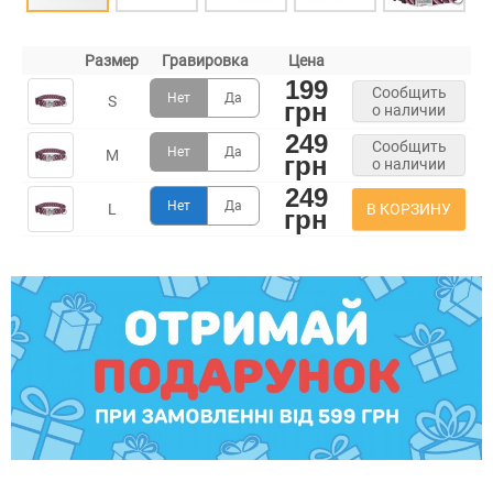
Размер
Гравировка
Цена
199
Сообщить
Нет
Да
S
грн
о наличии
249
Сообщить
Нет
Да
M
грн
о наличии
249
Нет
Да
В КОРЗИНУ
L
грн