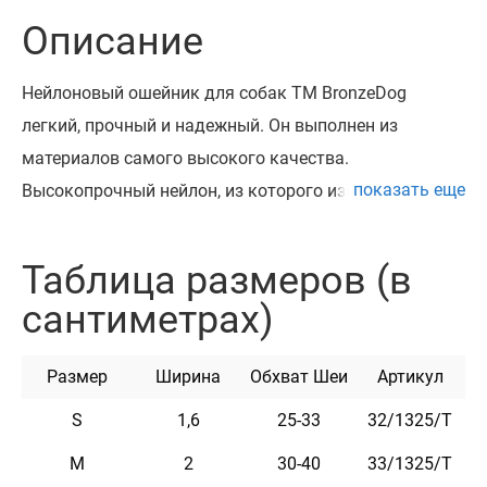
Описание
Нейлоновый ошейник для собак ТМ BronzeDog
легкий, прочный и надежный. Он выполнен из
материалов самого высокого качества.
показать еще
Высокопрочный нейлон, из которого изготовлен
ошейник, не теряет цвет при стирке и не выгорает на
солнце.
Таблица размеров (в
Ошейник укомплектован прочной металлической
сантиметрах)
пряжкой с латунированным покрытием
и возможностью нанесения гравировки.
Размер
Ширина
Обхват Шеи
Артикул
Можно награвировать любую информацию,
например: кличка домашнего животного, контактные
S
1,6
25-33
32/1325/Т
данные, адрес, номер микрочипа и т.п.
M
2
30-40
33/1325/Т
Текст наносится с помощью лазера, поэтому со