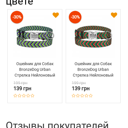
цвете
-30%
-30%
Ошейник для Собак
Ошейник для Собак
BronzeDog Urban
BronzeDog Urban
Стрелка Нейлоновый
Стрелка Нейлоновый
с Металлической
с Металлической
199 грн
199 грн
Пряжкой Салатово-
Пряжкой Красно-
139 грн
139 грн
Фиолетовый
Зеленый
Отзывы покупателей