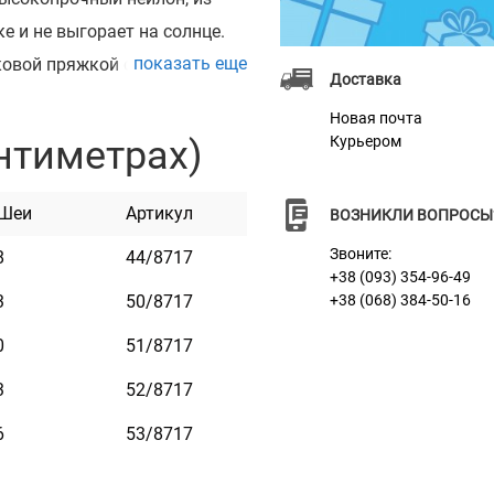
е и не выгорает на солнце.
показать еще
овой пряжкой с замком,
Доставка
жки. Этот ошейник мягкий на
Новая почта
отлив в уходе.
нтиметрах)
Курьером
 Шеи
Артикул
ВОЗНИКЛИ ВОПРОСЫ
Звоните:
8
44/8717
+38 (093) 354-96-49
3
50/8717
+38 (068) 384-50-16
0
51/8717
3
52/8717
6
53/8717