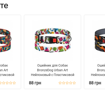
те
Собак
Ошейник для Собак
Ошей
n Art
BronzeDog Urban Art
Bron
стиковой
Нейлоновый с Пластиковой
Нейлоно
траж
Пряжкой Геометрия
Пряж
88 грн
88 грн