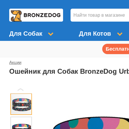
Для Собак
Для Котов
Бесплатн
Акции
Ошейник для Собак BronzeDog Ur
❮