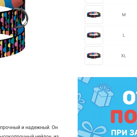
M
❯
L
XL
 прочный и надежный. Он
Высокопрочный нейлон, из