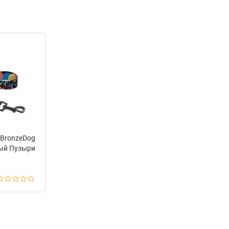
 BronzeDog
вый Пузыри