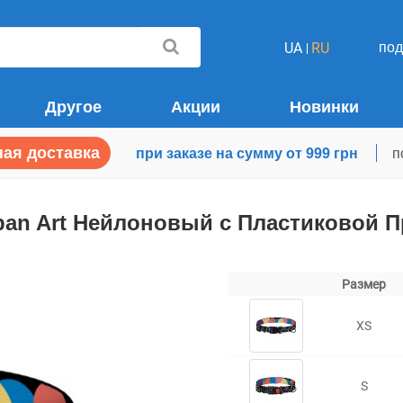
по
UA
RU
Другое
Акции
Новинки
ая доставка
при заказе на сумму от 999 грн
п
ban Art Нейлоновый с Пластиковой 
Размер
XS
S