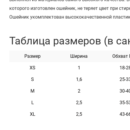
которого изготовлен ошейник, не теряет цвет при стирк
Ошейник укомплектован высококачественной пластик
который предотвращает произвольное раскрытие пря
ощупь, гибкий и не боится воды. Он практичен и неприх
Таблица размеров (в са
Характеристики
Размер
Ширина
Обхват
XS
1
18-2
Материал
Нейлон
S
1,6
25-3
Пряжка
Пластик
M
2
30-4
L
2,5
35-5
XL
2,5
43-6