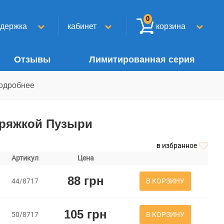
0
ддержка
кабинет
корзина
Отзывы
Лимитированная серия
одробнее
Пряжкой Пузыри
в избранное
Артикул
Цена
88 грн
В КОРЗИНУ
44/8717
105 грн
В КОРЗИНУ
50/8717