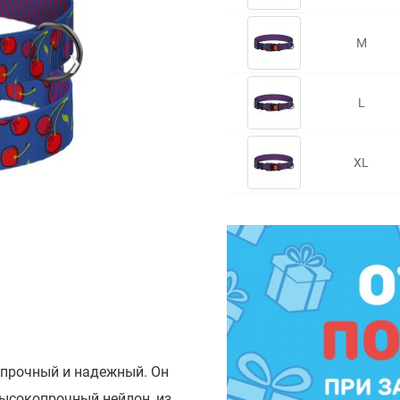
M
❯
L
XL
 прочный и надежный. Он
Высокопрочный нейлон, из