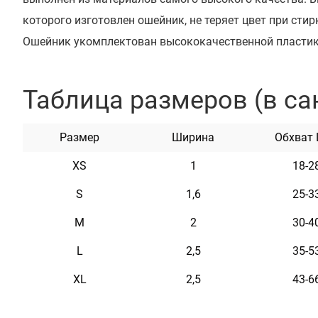
которого изготовлен ошейник, не теряет цвет при стирк
Ошейник укомплектован высококачественной пластик
который предотвращает произвольное раскрытие пря
ощупь, гибкий и не боится воды. Он практичен и неприх
Таблица размеров (в са
Характеристики
Размер
Ширина
Обхват
XS
1
18-2
Материал
Нейлон
S
1,6
25-3
Пряжка
Пластик
M
2
30-4
L
2,5
35-5
XL
2,5
43-6