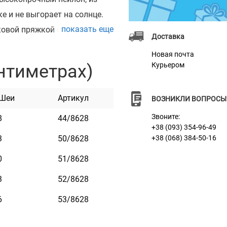
е и не выгорает на солнце.
показать еще
овой пряжкой с замком,
Доставка
жки. Этот ошейник мягкий на
Новая почта
отлив в уходе.
нтиметрах)
Курьером
 Шеи
Артикул
ВОЗНИКЛИ ВОПРОСЫ
Звоните:
8
44/8628
+38 (093) 354-96-49
3
50/8628
+38 (068) 384-50-16
0
51/8628
3
52/8628
6
53/8628