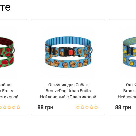
те
Собак
Ошейник для Собак
Ошей
 Fruits
BronzeDog Urban Fruits
Bronze
стиковой
Нейлоновый с Пластиковой
Нейлоно
буз
Пряжкой Кексы
Пря
88 грн
88 грн