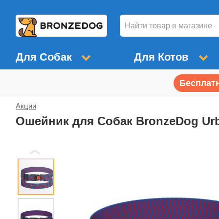
Для Собак
Для Котов
Бесплатн
Акции
Ошейник для Собак BronzeDog Ur
❮