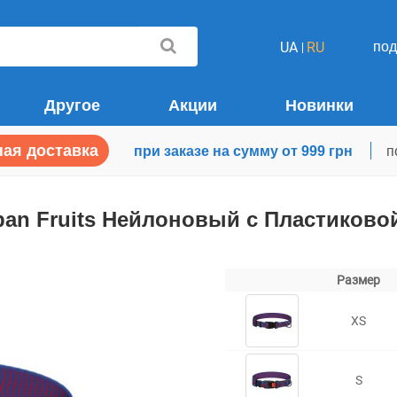
по
UA
RU
Другое
Акции
Новинки
ая доставка
при заказе на сумму от 999 грн
п
ban Fruits Нейлоновый с Пластиков
Размер
XS
S