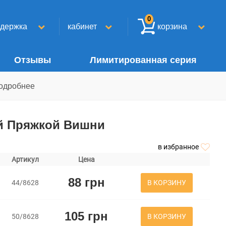
0
ддержка
кабинет
корзина
Отзывы
Лимитированная серия
одробнее
ой Пряжкой Вишни
в избранное
Артикул
Цена
88 грн
В КОРЗИНУ
44/8628
105 грн
В КОРЗИНУ
50/8628