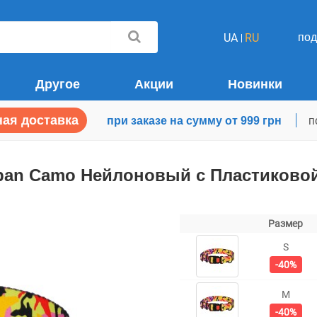
по
UA
RU
Другое
Акции
Новинки
ая доставка
при заказе на сумму от 999 грн
п
rban Camo Нейлоновый c Пластиков
Размер
S
-40%
M
-40%