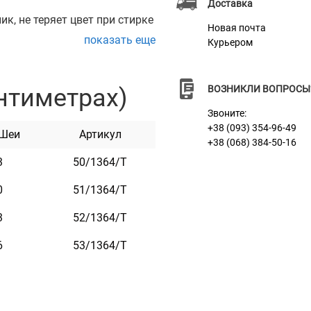
Доставка
к, не теряет цвет при стирке
Новая почта
показать еще
Курьером
овой пряжкой с замком,
жки.
нтиметрах)
ВОЗНИКЛИ ВОПРОСЫ
ды. Он практичен и
Звоните:
+38 (093) 354-96-49
 Шеи
Артикул
+38 (068) 384-50-16
3
50/1364/Т
0
51/1364/Т
3
52/1364/Т
6
53/1364/Т