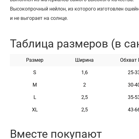
Высокопрочный нейлон, из которого изготовлен ошейни
и не выгорает на солнце.
Ошейник укомплектован высококачественной пластик
который предотвращает произвольное раскрытие пря
Таблица размеров (в са
Этот ошейник мягкий на ощупь, гибкий и не боится во
неприхотлив в уходе.
Размер
Ширина
Обхват
S
1,6
25-3
M
2
30-4
Характеристики
L
2,5
35-5
Материал
Нейлон
XL
2,5
43-6
Пряжка
Пластик
Вместе покупают