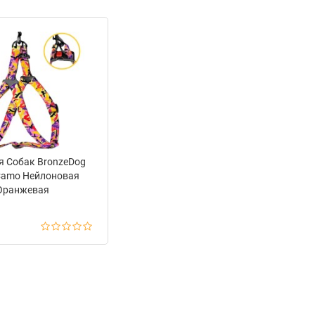
я Собак BronzeDog
Camo Нейлоновая
Оранжевая