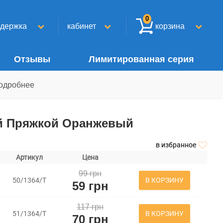
0
ддержка
кабинет
корзина
Отзывы
Лимитированная серия
одробнее
ой Пряжкой Оранжевый
в избранное
Артикул
Цена
99 грн
В КОРЗИНУ
50/1364/Т
59 грн
117 грн
В КОРЗИНУ
51/1364/Т
70 грн