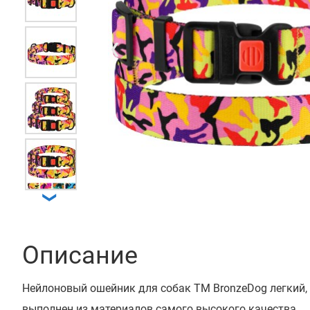
❮
❯
Описание
Нейлоновый ошейник для собак ТМ BronzeDog легкий,
выполнен из материалов самого высокого качества.