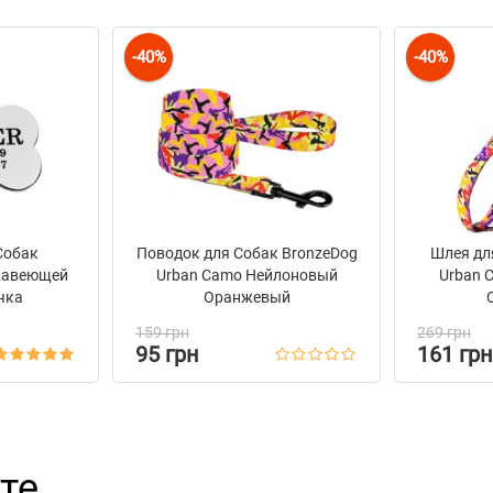
-40%
-40%
Собак
Поводок для Собак BronzeDog
Шлея дл
жавеющей
Urban Camo Нейлоновый
Urban 
чка
Оранжевый
159 грн
269 грн
95 грн
161 грн
те