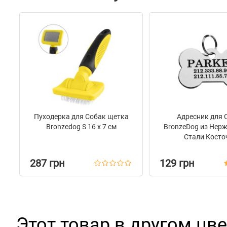
Пуходерка для Собак щетка
Адресник для 
Bronzedog S 16 х 7 см
BronzeDog из Нер
Стали Косто
287 грн
129 грн
Этот товар в другом цве