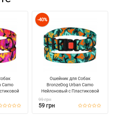
-40%
Собак
Ошейник для Собак
n Camo
BronzeDog Urban Camo
стиковой
Нейлоновый c Пластиковой
овый
Пряжкой Зеленый
99 грн
59 грн