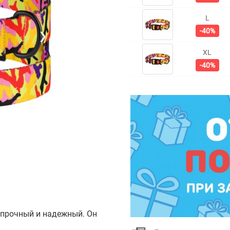
L
-40%
❯
XL
-40%
 прочный и надежный. Он