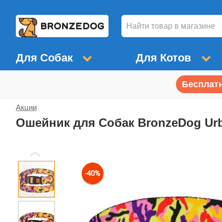
Для Собак
Для Котов
Бесплатн
Акции
Ошейник для Собак BronzeDog U
❮
-40%