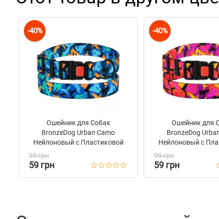
-40%
-40%
Ошейник для Собак
Ошейник для 
BronzeDog Urban Camo
BronzeDog Urba
Нейлоновый c Пластиковой
Нейлоновый c Пла
Пряжкой Синий
Пряжкой Роз
99 грн
99 грн
59 грн
59 грн