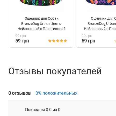
Ошейник для Собак
Ошейник для 
BronzeDog Urban Цветы
BronzeDog Urba
Нейлоновый c Пластиковой
Нейлоновый c Пла
Пряжкой Черный
Пряжкой Си
99 грн
99 грн
59 грн
59 грн
Отзывы покупателей
0 отзывов
0% положительных
Показаны 0-0 из 0