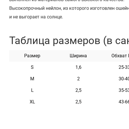
Высокопрочный нейлон, из которого изготовлен ошейни
и не выгорает на солнце.
Ошейник укомплектован высококачественной пластик
который предотвращает произвольное раскрытие пря
Таблица размеров (в са
Этот ошейник мягкий на ощупь, гибкий и не боится во
неприхотлив в уходе.
Размер
Ширина
Обхват
Доступен в ярких расцветках.
S
1,6
25-3
M
2
30-4
L
2,5
35-5
Характеристики
XL
2,5
43-6
Материал
Нейлон
Пряжка
Пластик