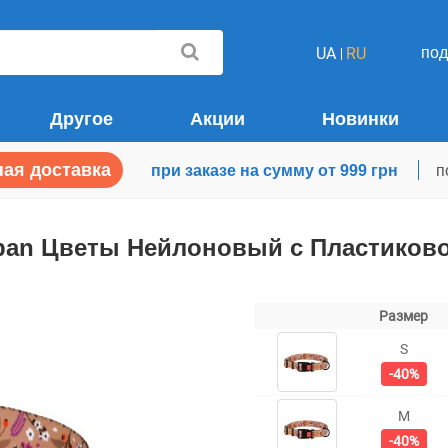
по
UA
RU
Другое
Акции
Новинки
ая доставка
при заказе на сумму от 999 грн
п
rban Цветы Нейлоновый c Пластиков
Размер
S
-40%
M
-40%