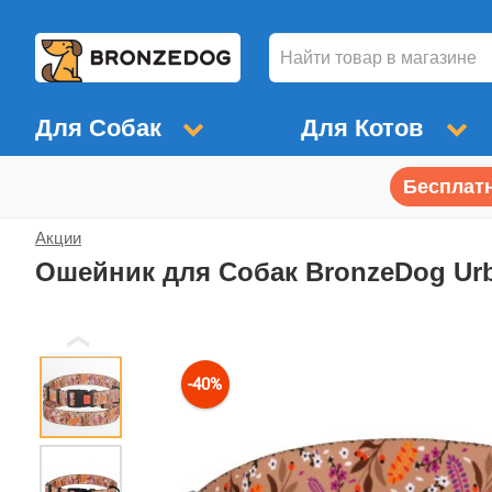
Для Собак
Для Котов
Бесплатн
Акции
Ошейник для Собак BronzeDog U
❮
-40%