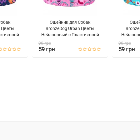
Собак
Ошейник для Собак
Ошей
n Цветы
BronzeDog Urban Цветы
Bronze
стиковой
Нейлоновый c Пластиковой
Нейлоно
ний
Пряжкой Розовый
Пря
99 грн
99 грн
59 грн
59 грн