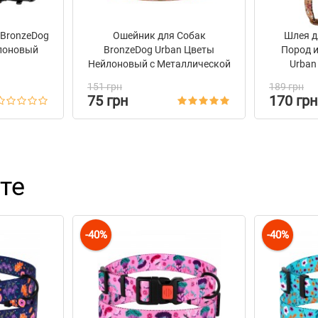
 BronzeDog
Ошейник для Собак
Шлея д
лоновый
BronzeDog Urban Цветы
Пород и
Нейлоновый с Металлической
Urban
Пряжкой Бежевый
151 грн
189 грн
75 грн
170 грн
те
-40%
-40%