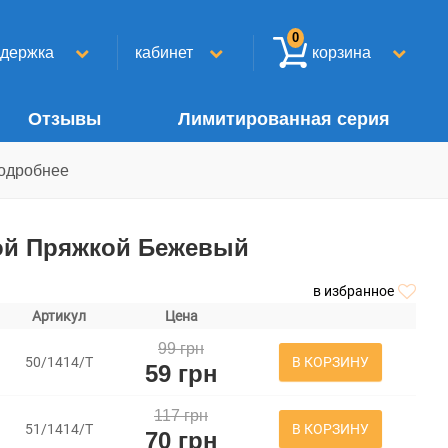
0
ддержка
кабинет
корзина
Отзывы
Лимитированная серия
одробнее
ой Пряжкой Бежевый
в избранное
Артикул
Цена
99 грн
В КОРЗИНУ
50/1414/Т
59 грн
117 грн
В КОРЗИНУ
51/1414/Т
70 грн