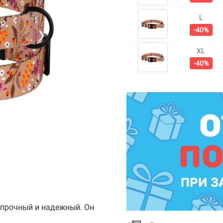
L
-40%
❯
XL
-40%
 прочный и надежный. Он