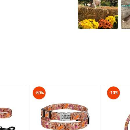
-50%
-10%