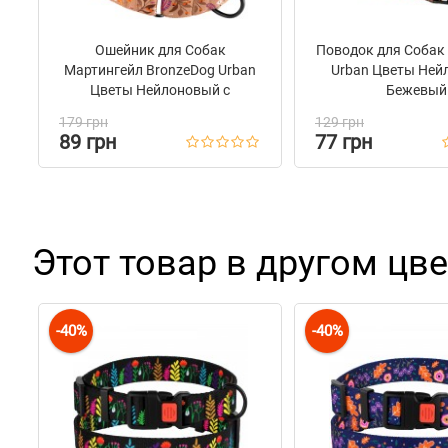
Ошейник для Собак
Поводок для Собак
Мартингейл BronzeDog Urban
Urban Цветы Ней
Цветы Нейлоновый c
Бежевый
Металлической Фурнитурой
179 грн
129 грн
Бежевый
89 грн
77 грн
Этот товар в другом цве
-40%
-40%