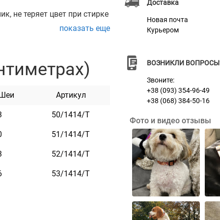
Доставка
к, не теряет цвет при стирке
Новая почта
показать еще
Курьером
овой пряжкой с замком,
жки.
нтиметрах)
ВОЗНИКЛИ ВОПРОСЫ
ды. Он практичен и
Звоните:
+38 (093) 354-96-49
 Шеи
Артикул
+38 (068) 384-50-16
3
50/1414/Т
Фото и видео отзывы
0
51/1414/Т
3
52/1414/Т
6
53/1414/Т