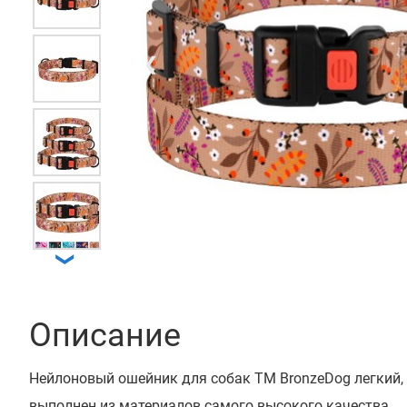
❮
❯
Описание
Нейлоновый ошейник для собак ТМ BronzeDog легкий,
выполнен из материалов самого высокого качества.