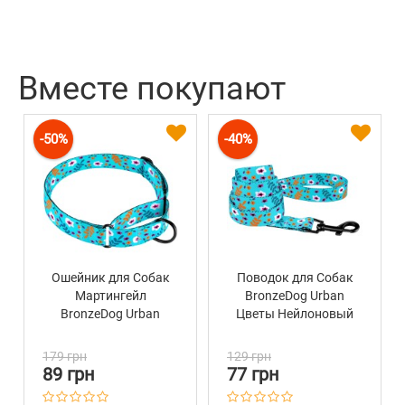
Вместе покупают
-50%
-40%
Ошейник для Собак
Поводок для Собак
Мартингейл
BronzeDog Urban
BronzeDog Urban
Цветы Нейлоновый
Цветы Нейлоновый c
Ментол
Металлической
179 грн
129 грн
Фурнитурой Ментол
89 грн
77 грн