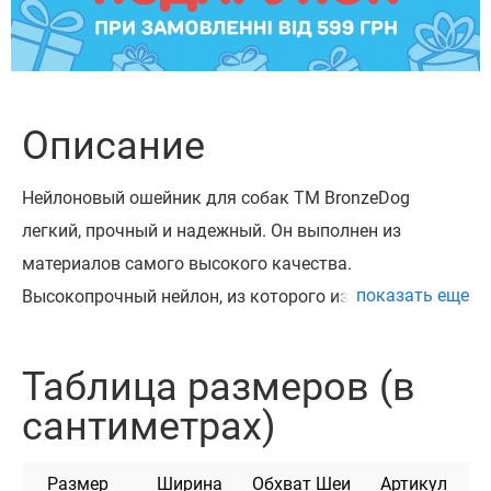
Описание
Нейлоновый ошейник для собак ТМ BronzeDog
легкий, прочный и надежный. Он выполнен из
материалов самого высокого качества.
показать еще
Высокопрочный нейлон, из которого изготовлен
ошейник, не теряет цвет при стирке и не выгорает на
солнце.
Таблица размеров (в
Ошейник укомплектован высококачественной
сантиметрах)
пластиковой пряжкой с замком, который
предотвращает произвольное раскрытие пряжки.
Размер
Ширина
Обхват Шеи
Артикул