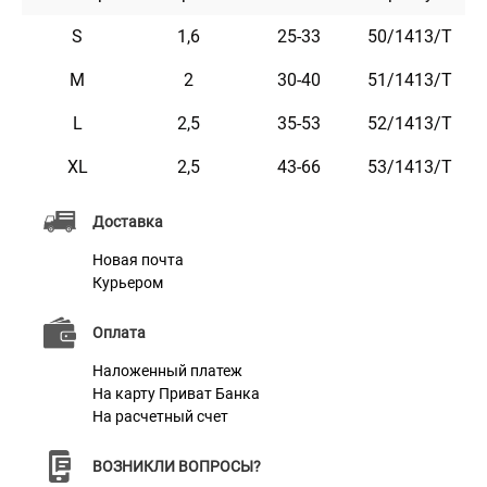
Этот ошейник мягкий на ощупь, гибкий и не боится
воды. Он практичен и неприхотлив в уходе.
S
1,6
25-33
50/1413/Т
Доступен в ярких расцветках.
M
2
30-40
51/1413/Т
L
2,5
35-53
52/1413/Т
XL
2,5
43-66
53/1413/Т
Характеристики
Доставка
Новая почта
Материал
Нейлон
Курьером
Пряжка
Пластик
Оплата
Наложенный платеж
На карту Приват Банка
На расчетный счет
ВОЗНИКЛИ ВОПРОСЫ?