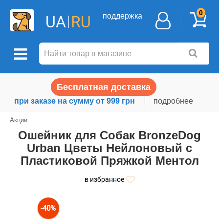
0
поддержка
UA
RU
Бесплатная доставка
при заказе на сумму от 999 грн
подробнее
Акции
Ошейник для Собак BronzeDog
Urban Цветы Нейлоновый c
Пластиковой Пряжкой Ментол
в избранное
-40%