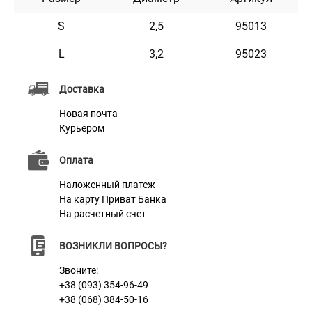
полировки, при которой края обрабатываются таким
образом, чтобы предотвратить повреждение шерсти
S
2,5
95013
Вашего питомца.
L
3,2
95023
Для нанесения гравировки мы используем
высокоточное лазерное оборудование, что позволяет
Доставка
добиться качественного оформления выбранной
Новая почта
Курьером
Вами надписи. Нанесенная таким образом надпись
не затирается и не тускнеет в процессе носки.
Оплата
Наложенный платеж
На карту Приват Банка
Характеристики
На расчетный счет
Материал
Латунь Никелевое Покрытие, Позолота
ВОЗНИКЛИ ВОПРОСЫ?
Звоните:
+38 (093) 354-96-49
+38 (068) 384-50-16