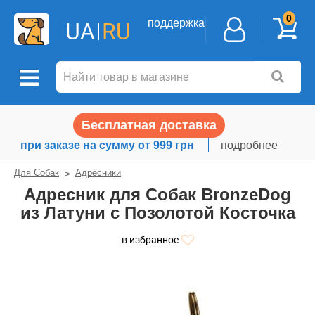
0
поддержка
UA
RU
Бесплатная доставка
при заказе на сумму от 999 грн
подробнее
Для Собак
Адресники
Адресник для Собак BronzeDog
из Латуни с Позолотой Косточка
в избранное