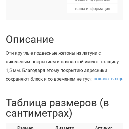
Описание
Эти круглые подвесные жетоны из латуни с
никелевым покрытием и позолотой имеют толщину
1,5 мм. Благодаря этому покрытию адресники
показать еще
сохраняют блеск и со временем не тускнеют. На них
нанесено объемное изображение лапки, косточки и
сердца. Адресники доступны в двух размерах: S и L.
Таблица размеров (в
Адресник крепится на ошейник с помощью заводного
сантиметрах)
кольца, которое идет в комплекте.
Все наши адресники проходят процесс шлифовки и
Размер
Диаметр
Артикул