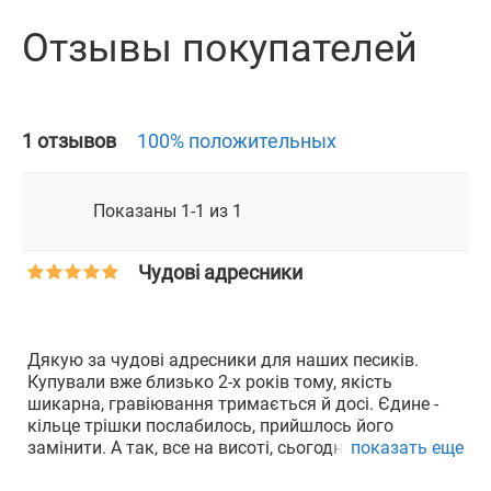
Отзывы покупателей
1 отзывов
100% положительных
Показаны 1-1 из 1
Чудові адресники
Дякую за чудові адресники для наших песиків.
Купували вже близько 2-х років тому, якість
шикарна, гравіювання тримається й досі. Єдине -
кільце трішки послабилось, прийшлось його
замінити. А так, все на висоті, сьогодні ще й іграшок
показать еще
замовила! Сподіваюсь теж будуть шикарними!!