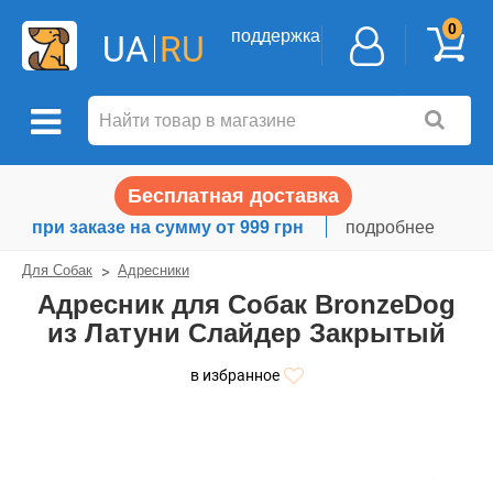
0
поддержка
UA
RU
Бесплатная доставка
при заказе на сумму от 999 грн
подробнее
Для Собак
Адресники
Адресник для Собак BronzeDog
из Латуни Слайдер Закрытый
в избранное