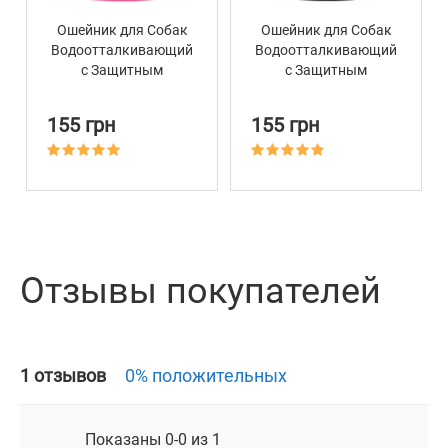
Ошейник для Собак
Ошейник для Собак
Водоотталкивающий
Водоотталкивающий
с Защитным
с Защитным
Полимерным
Полимерным
Покрытием и
Покрытием и
155 грн
155 грн
Пластиковой пряжкой
Пластиковой пряжкой
BronzeDog Active
BronzeDog Active
Розовый
Черный
Отзывы покупателей
1 отзывов
0% положительных
Показаны 0-0 из 1