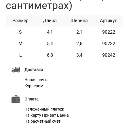
сантиметрах)
образом, чтобы предотвратить повреждение шерсти
Вашего питомца.
Размер
Длина
Ширина
Артикул
Для нанесения гравировки мы используем
высокоточное лазерное оборудование, что позволяет
S
4,1
2,1
90222
добиться качественного оформления выбранной
M
5,4
2,6
90232
Вами надписи. Нанесенная таким образом надпись
L
6,8
3,4
90242
не затирается и не тускнеет в процессе носки.
Доставка
Характеристики
Новая почта
Курьером
Материал
Латунь
Оплата
Наложенный платеж
На карту Приват Банка
На расчетный счет