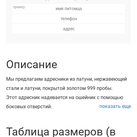
Описание
Мы предлагаем адресники из латуни, нержавеющей
стали и латуни, покрытой золотом 999 пробы.
Этот адресник надевается на ошейник с помощью
показать еще
боковых отверстий.
Он доступен в трех размерах: S, M, L.
Все наши адресники проходят процесс шлифовки и
Таблица размеров (в
полировки, при которой края обрабатываются таким