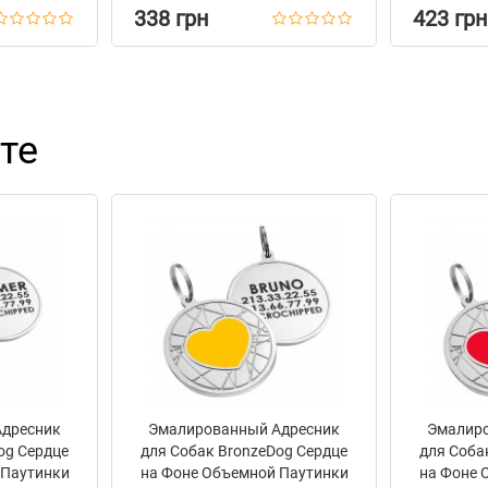
338 грн
423 грн
те
Адресник
Эмалированный Адресник
Эмалиро
og Сердце
для Собак BronzeDog Сердце
для Соба
 Паутинки
на Фоне Объемной Паутинки
на Фоне 