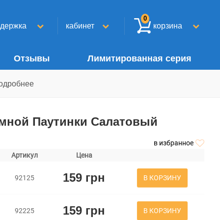
0
ддержка
кабинет
корзина
Отзывы
Лимитированная серия
одробнее
емной Паутинки Салатовый
в избранное
Артикул
Цена
159 грн
В КОРЗИНУ
92125
159 грн
В КОРЗИНУ
92225