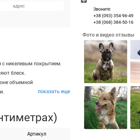
Звоните:
+38 (093) 354-96-49
+38 (068) 384-50-16
Фото и видео отзывы
и с никелевым покрытием.
яют блеск.
фоне объемной
показать еще
и.
ких цветах: черный,
лтый, фиолетовый, синий и
нтиметрах)
ировки, при которой края
Артикул
ь повреждение шерсти