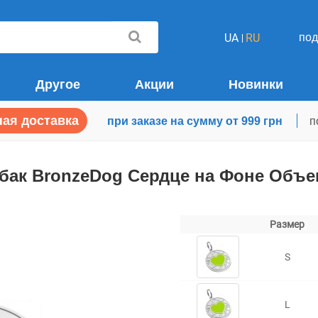
по
UA
RU
Другое
Акции
Новинки
ая доставка
при заказе на сумму от 999 грн
п
бак BronzeDog Сердце на Фоне Объ
Размер
S
L