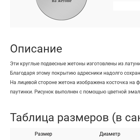
на жетоне
Описание
Эти круглые подвесные жетоны изготовлены из латун
Благодаря этому покрытию адресники надолго сохран
На лицевой стороне жетона изображена косточка на 
паутинки. Рисунок выполнен с помощью цветной эмал
Адресники очень красивые и яркие. Они доступны в та
голубой, красный, оранжевый, салатовый, розовый, же
Таблица размеров (в са
бирюзовый.
Все наши адресники проходят процесс шлифовки и пол
Размер
Диаметр
обрабатываются таким образом, чтобы предотвратит