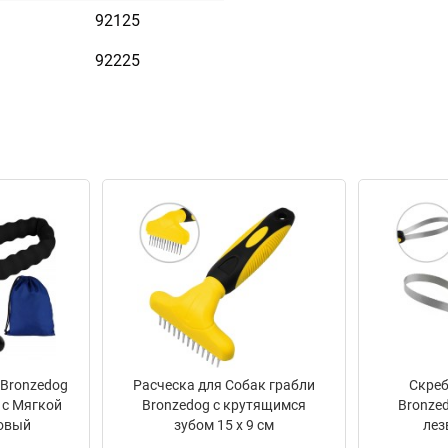
92125
ое лазерное оборудование,
92225
ыбранной Вами надписи.
 тускнеет в процессе носки.
ь таблицей.
редставленного на стенде.
 Эмалью
 Bronzedog
Расческа для Собак грабли
Скреб
 с Мягкой
Bronzedog с крутящимся
Bronze
овый
зубом 15 х 9 см
лез