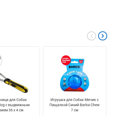
ница для Собак
Игрушка для Собак Мячик с
dog с выдвижным
Пищалкой Синий Barksi Chew
вием 36 х 4 см
7 см