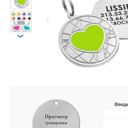
❮
❯
Введи
Просмотр
гравировки