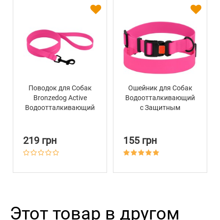
Чтобы выбрать подходящий по размеру ошейник,
измерьте обхват шеи вашей собаки гибкой
сантиметровой лентой и сверьте полученные данные
с информацией в таблице.
Поводок для Собак
Ошейник для Собак
Bronzedog Active
Водоотталкивающий
Водоотталкивающий
с Защитным
Характеристики
с Защитным
Полимерным
Полимерным
Покрытием и
Покрытием Розовый
Пластиковой пряжкой
219 грн
155 грн
Материал
Водоотталкивающий
BronzeDog Active
Розовый
Пряжка
Метал
Цвет
Розовый
Этот товар в другом