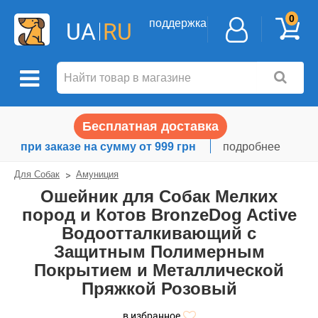
0
поддержка
UA
RU
Бесплатная доставка
при заказе на сумму от 999 грн
подробнее
Для Собак
Амуниция
Ошейник для Собак Мелких
пород и Котов BronzeDog Active
Водоотталкивающий с
Защитным Полимерным
Покрытием и Металлической
Пряжкой Розовый
в избранное