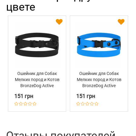
цвете
Ошейник для Собак
Ошейник для Собак
Мелких пород и Котов
Мелких пород и Котов
BronzeDog Active
BronzeDog Active
Водоотталкивающий
Водоотталкивающий
151 грн
151 грн
с Защитным
с Защитным
Полимерным
Полимерным
Покрытием и
Покрытием и
Металлической
Металлической
Пряжкой Черный
Пряжкой Голубой
Отзывы покупателей