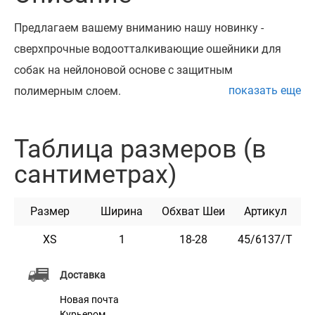
Предлагаем вашему вниманию нашу новинку -
сверхпрочные водоотталкивающие ошейники для
собак на нейлоновой основе с защитным
показать еще
полимерным слоем.
Уникальный, неимоверно прочный и долговечный
материал обеспечивает износостойкость ошейника в
Таблица размеров (в
любых условиях - он не впитывает влагу, грязь,
сантиметрах)
запахи, не тяжелеет в воде, остается гибким даже при
экстремальных температурах. Ошейник не
Размер
Ширина
Обхват Шеи
Артикул
растягивается, выдерживает очень большие
нагрузки.
XS
1
18-28
45/6137/Т
Благодаря своей прочности, этот ошейник отлично
Доставка
подойдет для собак крупных пород. Он легко моется
Новая почта
под проточной водой, не требует просушки и особого
Курьером