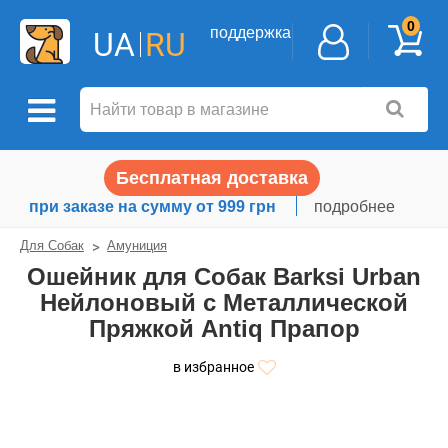
0
поддержка
UA
RU
Бесплатная доставка
при заказе на сумму от 999 грн
подробнее
Для Собак
Амуниция
Ошейник для Собак Barksi Urban
Нейлоновый с Металлической
Пряжкой Antiq Прапор
в избранное