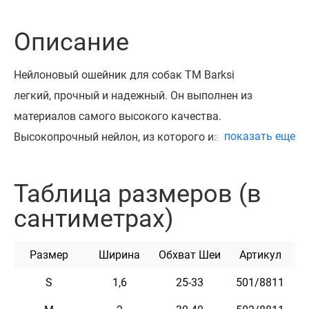
Описание
Нейлоновый ошейник для собак ТМ Barksi
легкий, прочный и надежный. Он выполнен из
материалов самого высокого качества.
показать еще
Высокопрочный нейлон, из которого изготовлен
ошейник, не теряет цвет при стирке и не выгорает на
солнце. Ошейник укомплектован прочной
Таблица размеров (в
металлической пряжкой в антическом стиле
сантиметрах)
с возможностью нанесения гравировки.
Можно награвировать любую информацию,
Размер
Ширина
Обхват Шеи
Артикул
например: кличка домашнего животного, контактные
данные, адрес, номер микрочипа и т.п. Текст
S
1,6
25-33
501/8811
наносится с помощью лазера, поэтому со временем