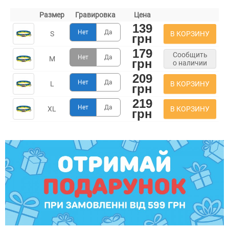
Размер
Гравировка
Цена
139
Нет
Да
В КОРЗИНУ
S
грн
179
Сообщить
Нет
Да
M
грн
о наличии
209
Нет
Да
В КОРЗИНУ
L
грн
219
Нет
Да
В КОРЗИНУ
XL
грн