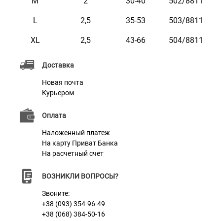
M
2
30-40
502/8811
он не стирается и не тускнеет. Этот ошейник мягкий
L
2,5
35-53
503/8811
на ощупь, гибкий и не боится воды. Он практичен и
неприхотлив в уходе.
XL
2,5
43-66
504/8811
Доставка
Характеристики
Новая почта
Курьером
Материал
Нейлон
Оплата
Пряжка
Метал
Наложенный платеж
На карту Приват Банка
На расчетный счет
ВОЗНИКЛИ ВОПРОСЫ?
Звоните:
+38 (093) 354-96-49
+38 (068) 384-50-16