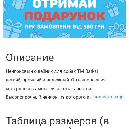
Описание
Нейлоновый ошейник для собак ТМ Barksi
легкий, прочный и надежный. Он выполнен из
материалов самого высокого качества.
показать еще
Высокопрочный нейлон, из которого изготовлен
ошейник, не теряет цвет при стирке и не выгорает на
солнце. Ошейник укомплектован
Таблица размеров (в
высококачественной пластиковой пряжкой с