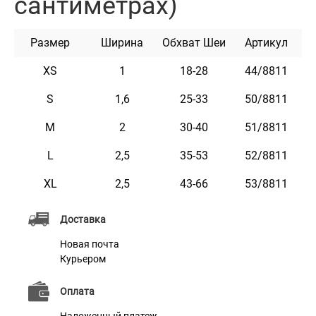
сантиметрах)
замком, который предотвращает произвольное
раскрытие пряжки. Этот ошейник мягкий на ощупь,
Размер
Ширина
Обхват Шеи
Артикул
гибкий и не боится воды. Он практичен и неприхотлив
в уходе.
XS
1
18-28
44/8811
S
1,6
25-33
50/8811
Характеристики
M
2
30-40
51/8811
L
2,5
35-53
52/8811
Материал
Нейлон
XL
2,5
43-66
53/8811
Пряжка
Пластик
Доставка
Новая почта
Курьером
Оплата