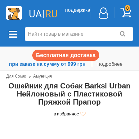
0
поддержка
UA
RU
Бесплатная доставка
при заказе на сумму от 999 грн
подробнее
Для Собак
Амуниция
Ошейник для Собак Barksi Urban
Нейлоновый с Пластиковой
Пряжкой Прапор
в избранное