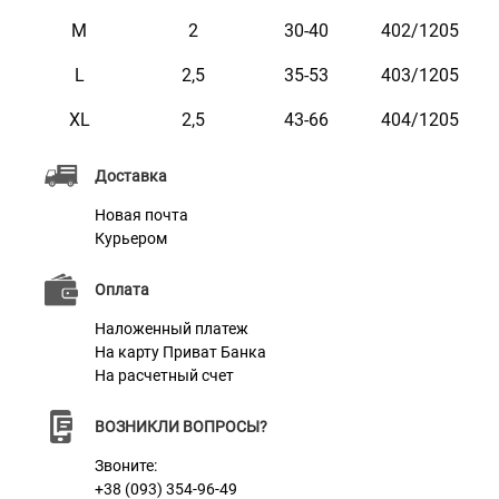
поэтому со временем он не стирается и не тускнеет.
M
2
30-40
402/1205
Этот ошейник мягкий на ощупь, гибкий и не боится
L
2,5
35-53
403/1205
воды. Он практичен и неприхотлив в уходе.
XL
2,5
43-66
404/1205
Характеристики
Доставка
Новая почта
Материал
Нейлон
Курьером
Пряжка
Метал
Оплата
Наложенный платеж
На карту Приват Банка
На расчетный счет
ВОЗНИКЛИ ВОПРОСЫ?
Звоните:
+38 (093) 354-96-49