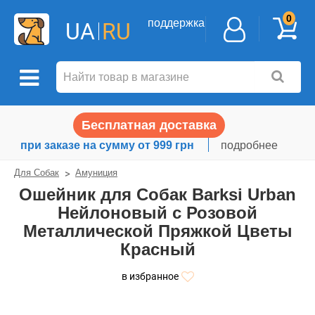
0
поддержка
UA
RU
Бесплатная доставка
при заказе на сумму от 999 грн
подробнее
Для Собак
Амуниция
Ошейник для Собак Barksi Urban
Нейлоновый с Розовой
Металлической Пряжкой Цветы
Красный
в избранное