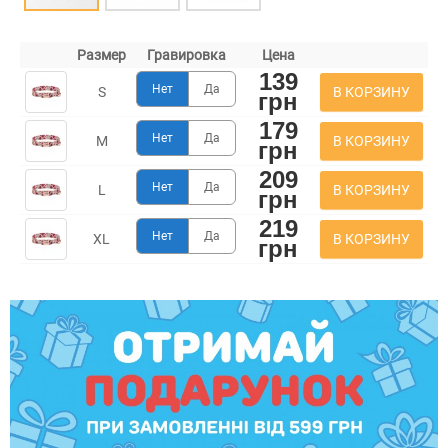
Размер
Гравировка
Цена
139
Нет
Да
В КОРЗИНУ
S
грн
179
Нет
Да
В КОРЗИНУ
M
грн
209
Нет
Да
В КОРЗИНУ
L
грн
219
Нет
Да
В КОРЗИНУ
XL
грн