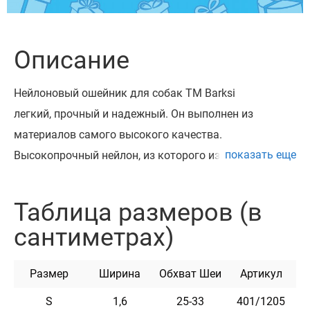
Описание
Нейлоновый ошейник для собак ТМ Barksi
легкий, прочный и надежный. Он выполнен из
материалов самого высокого качества.
показать еще
Высокопрочный нейлон, из которого изготовлен
ошейник, не теряет цвет при стирке и не выгорает на
солнце. Ошейник укомплектован прочной
Таблица размеров (в
металлической пряжкой с возможностью нанесения
сантиметрах)
гравировки. Можно награвировать любую
информацию, например: кличка домашнего
Размер
Ширина
Обхват Шеи
Артикул
животного, контактные данные, адрес, номер
микрочипа и т.п. Текст наносится с помощью лазера,
S
1,6
25-33
401/1205