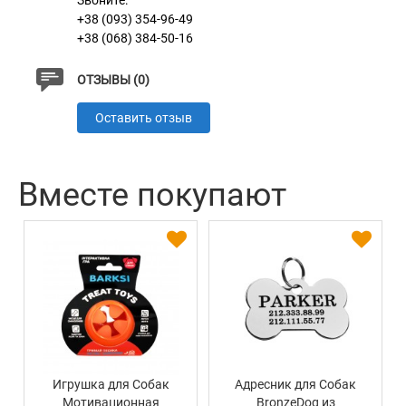
Звоните:
регулировки размера.
+38 (093) 354-96-49
+38 (068) 384-50-16
ОТЗЫВЫ (0)
Характеристики
Оставить отзыв
Материал
3D сетка + Нейлон
Пряжка
Пластик
Вместе покупают
Игрушка для Собак
Адресник для Собак
Мотивационная
BronzeDog из