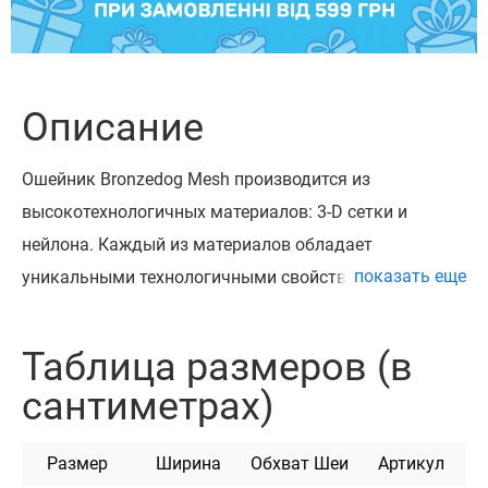
Описание
Ошейник Bronzedog Mesh производится из
высокотехнологичных материалов: 3-D сетки и
нейлона. Каждый из материалов обладает
показать еще
уникальными технологичными свойствами. Одно из
ключевых преимуществ ошейника Bronzedog Mesh –
возможность использования в любых погодных
Таблица размеров (в
условиях. Ошейники Bronzedog Mesh обладает
сантиметрах)
устойчивостью к взаимодействию с водной средой и
не напитывает неприятных запахов. Ему не грозит
Размер
Ширина
Обхват Шеи
Артикул
деформация или потеря цвета, если Ваша собака