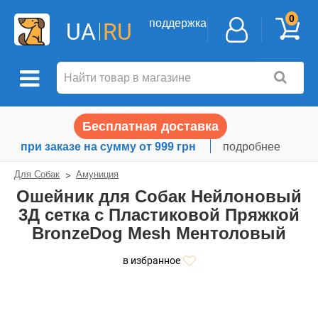
0
поддержка
UA
RU
Бесплатная доставка
при заказе на сумму от 999 грн
подробнее
Для Собак
Амуниция
Ошейник для Собак Нейлоновый
3Д сетка c Пластиковой Пряжкой
BronzeDog Mesh Ментоловый
в избранное