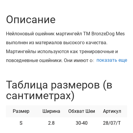
Описание
Нейлоновый ошейник мартингейл ТМ BronzeDog Mes
выполнен из материалов высокого качества.
Мартингейлы используются как тренировочные и
показать еще
повседневные ошейники. Они имеют особую
конструкцию в виде двух совмещенных петель.
Большая петля одевается на шею питомца, а к
Таблица размеров (в
меньшей петле крепится поводок. Ошейник такой
сантиметрах)
модели перетягивает шею собаки при резком
движении вперед. Когда собака прекращает тянуть
Размер
Ширина
Обхват Шеи
Артикул
поводок, давление ошейника ослабевает. Крепкая и
продуманная конструкция этого ошейника позволяет
S
2.8
30-40
28/07/Т
владельцу с легкостью управлять питомцем.