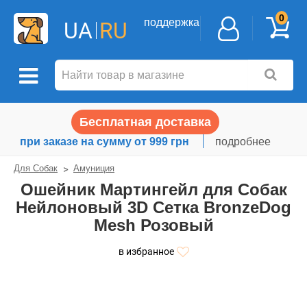
0
поддержка
UA
RU
Бесплатная доставка
при заказе на сумму от 999 грн
подробнее
Для Собак
Амуниция
Ошейник Мартингейл для Собак
Нейлоновый 3D Сетка BronzeDog
Mesh Розовый
в избранное