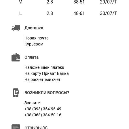
M
2.8
38-51
29/07/Т
Ошейник мягкий на ощупь, гибкий, не боится воды,
L
2.8
48-61
30/07/Т
практичен и неприхотлив в уходе. Доступен в пяти
расцветках.
Доставка
Новая почта
Курьером
Оплата
Наложенный платеж
На карту Приват Банка
На расчетный счет
ВОЗНИКЛИ ВОПРОСЫ?
Звоните:
+38 (093) 354-96-49
+38 (068) 384-50-16
ОТЗЫВЫ (0)