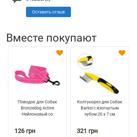
Оставить отзыв
Вместе покупают
Поводок для Собак
Колтунорез для Собак
Bronzedog Active
Barksi с изогнутым
Нейлоновый со
зубом 20 х 7 см
Светоотражением
Розовый
126 грн
321 грн