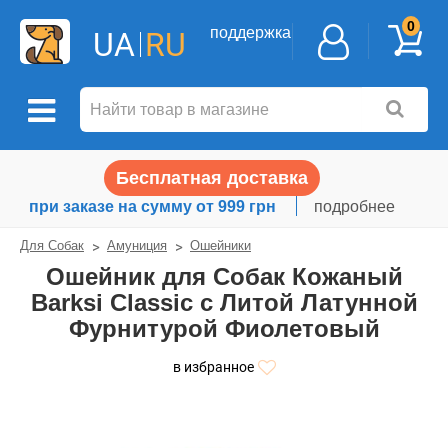
0
поддержка
UA
RU
Бесплатная доставка
при заказе на сумму от 999 грн
подробнее
Для Собак
Амуниция
Ошейники
Ошейник для Собак Кожаный
Barksi Classic с Литой Латунной
Фурнитурой Фиолетовый
в избранное