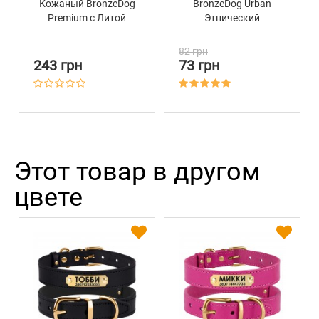
Кожаный BronzeDog
BronzeDog Urban
Premium с Литой
Этнический
Латунной Фурнитурой
Нейлоновый c
Фиолетовый
Пластиковой
82 грн
Пряжкой и
243 грн
73 грн
Колокольчиком
Ментол
Этот товар в другом
цвете