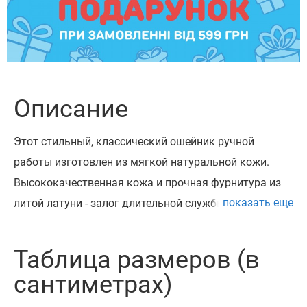
Описание
Этот стильный, классический ошейник ручной
работы изготовлен из мягкой натуральной кожи.
Высококачественная кожа и прочная фурнитура из
показать еще
литой латуни - залог длительной службы изделия.
Литая латунная фурнитура очень износостойкая и
прочная.
Таблица размеров (в
Этот ошейник может быть укомплектован
сантиметрах)
адресником из латуни на заклепках с возможностью
нанесения до 4 строк текста в зависимости от его