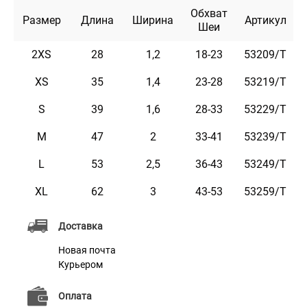
Обхват
размера.
Размер
Длина
Ширина
Артикул
Шеи
Текст наносится высокоточным лазерным
2XS
28
1,2
18-23
53209/T
оборудованием.
Ошейник доступен в цветах: черный, горчичный,
XS
35
1,4
23-28
53219/T
коричневый, красный, бирюзовый, розовый и
S
39
1,6
28-33
53229/T
фиолетовый.
M
47
2
33-41
53239/T
L
53
2,5
36-43
53249/T
Характеристики
XL
62
3
43-53
53259/T
Материал
Натуральная кожа
Доставка
Пряжка
Литая Латунь
Новая почта
Курьером
Цвет
Фиолетовый
Оплата