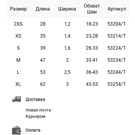
Обхват
размера.
Размер
Длина
Ширина
Артикул
Шеи
Текст наносится высокоточным лазерным
2XS
28
1,2
18-23
53204/Т
оборудованием.
Ошейник доступен в цветах: черный, горчичный,
XS
35
1,4
23-28
53214/Т
коричневый, красный, бирюзовый, розовый и
S
39
1,6
28-33
53224/Т
фиолетовый
M
47
2
33-41
53234/Т
L
53
2,5
36-43
53244/Т
Характеристики
XL
62
3
43-53
53254/Т
Материал
Натуральная кожа
Доставка
Пряжка
Литая Латунь
Новая почта
Курьером
Цвет
Горчичный
Оплата