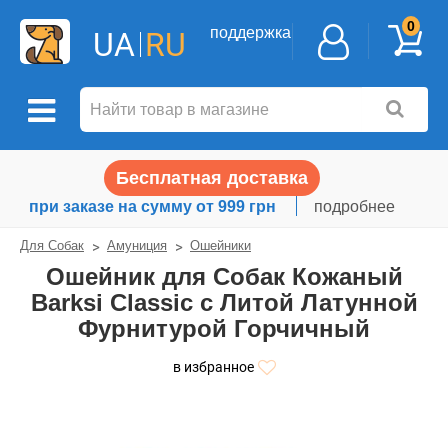
0
поддержка
UA
RU
Бесплатная доставка
при заказе на сумму от 999 грн
подробнее
Для Собак
Амуниция
Ошейники
Ошейник для Собак Кожаный
Barksi Classic с Литой Латунной
Фурнитурой Горчичный
в избранное