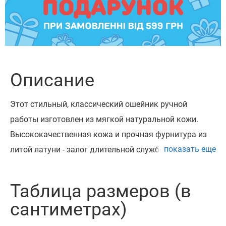
Описание
Этот стильный, классический ошейник ручной
работы изготовлен из мягкой натуральной кожи.
Высококачественная кожа и прочная фурнитура из
показать еще
литой латуни - залог длительной службы изделия.
Литая латунная фурнитура очень износостойкая и
прочная.
Таблица размеров (в
Этот ошейник может быть укомплектован
сантиметрах)
адресником из латуни на заклепках с возможностью
нанесения до 4 строк текста в зависимости от его