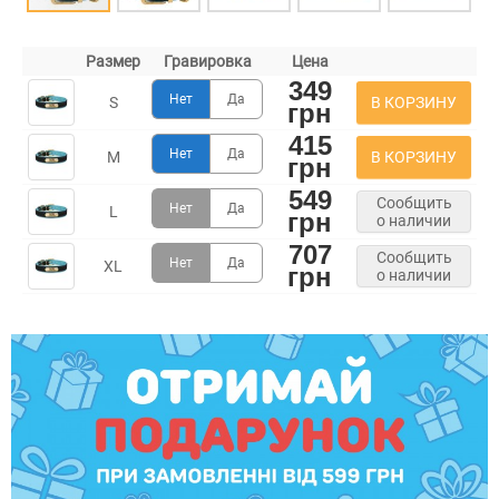
Размер
Гравировка
Цена
349
Нет
Да
В КОРЗИНУ
S
грн
415
Нет
Да
В КОРЗИНУ
M
грн
549
Сообщить
Нет
Да
L
грн
о наличии
707
Сообщить
Нет
Да
XL
грн
о наличии