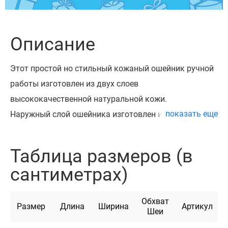
Описание
Этот простой но стильный кожаный ошейник ручной
работы изготовлен из двух слоев
высококачественной натуральной кожи.
показать еще
Наружный слой ошейника изготовлен из более
прочной и толстой черной кожи, благодаря чему
изделие отлично держит форму. Внутри такой
Таблица размеров (в
ошейник подбит слоем более мягкой и тонкой
сантиметрах)
цветной кожи. Он смотрится очень красиво и
контрастно.
Обхват
Мы можем закрепить на ошейнике адресник из
Размер
Длина
Ширина
Артикул
Шеи
латуни, на котором можно награвировать до 4 строк