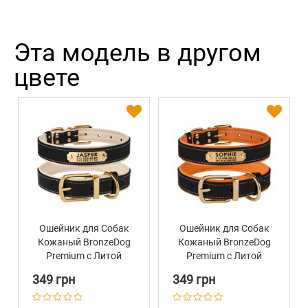
Эта модель в другом
цвете
Ошейник для Собак
Ошейник для Собак
Кожаный BronzeDog
Кожаный BronzeDog
Premium с Литой
Premium с Литой
Латунной Фурнитурой
Латунной Фурнитурой
349 грн
349 грн
и Адресником Черно-
и Адресником Черно-
Бежевый
Оранжевый