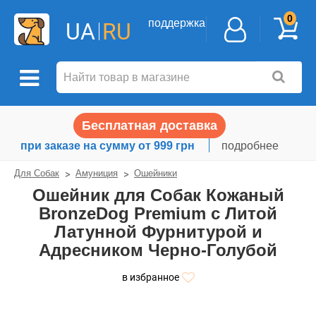
0
поддержка
UA
RU
Бесплатная доставка
при заказе на сумму от 999 грн
подробнее
Для Собак
Амуниция
Ошейники
Ошейник для Собак Кожаный
BronzeDog Premium с Литой
Латунной Фурнитурой и
Адресником Черно-Голубой
в избранное