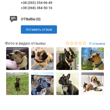
+38 (093) 354-96-49
с информацией в таблице.
+38 (068) 384-50-16
ОТЗЫВЫ (0)
Оставить отзыв
Фото и видео отзывы
0 отзывов
Характеристики
Материал
Натуральная кожа
Пряжка
Литая Латунь
Цвет
Черно-Голубой