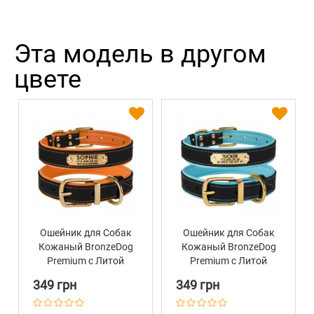
Эта модель в другом
цвете
Ошейник для Собак
Ошейник для Собак
Кожаный BronzeDog
Кожаный BronzeDog
Premium с Литой
Premium с Литой
Латунной Фурнитурой
Латунной Фурнитурой
349 грн
349 грн
и Адресником Черно-
и Адресником Черно-
Оранжевый
Голубой