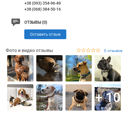
+38 (093) 354-96-49
с информацией в таблице.
+38 (068) 384-50-16
ОТЗЫВЫ (0)
Оставить отзыв
Фото и видео отзывы
0 отзывов
Характеристики
Материал
Натуральная Кожа
Пряжка
Литая Латунь
+ 10
Цвет
Коричнево-Бежевый