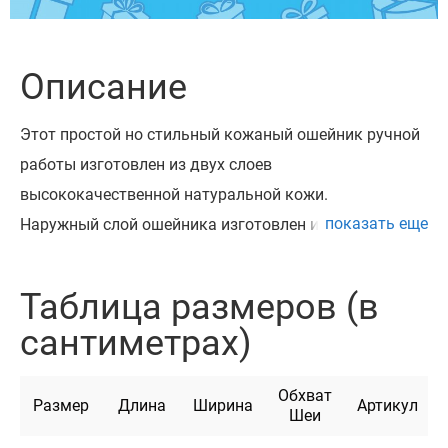
Описание
Этот простой но стильный кожаный ошейник ручной
работы изготовлен из двух слоев
высококачественной натуральной кожи.
показать еще
Наружный слой ошейника изготовлен из более
прочной и толстой коричневой кожи, благодаря чему
изделие отлично держит форму. Внутри такой
Таблица размеров (в
ошейник подбит слоем более мягкой и тонкой
сантиметрах)
цветной кожи. Он смотрится очень красиво и
контрастно.
Обхват
Мы можем закрепить на ошейнике адресник из
Размер
Длина
Ширина
Артикул
Шеи
латуни, на котором можно награвировать до 4 строк