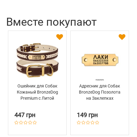
Вместе покупают
Ошейник для Собак
Адресник для Собак
Кожаный BronzeDog
BronzeDog Позолота
Premium с Литой
на Заклепках
Латунной Фурнитурой
и Адресником
447 грн
149 грн
Коричнево-Бежевый