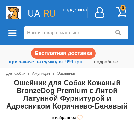
0
поддержка
UA
RU
Бесплатная доставка
при заказе на сумму от 999 грн
подробнее
Для Собак
Амуниция
Ошейники
Ошейник для Собак Кожаный
BronzeDog Premium с Литой
Латунной Фурнитурой и
Адресником Коричнево-Бежевый
в избранное