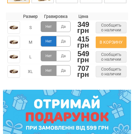
Размер
Гравировка
Цена
349
Сообщить
Нет
Да
S
грн
о наличии
415
Нет
Да
В КОРЗИНУ
M
грн
549
Сообщить
Нет
Да
L
грн
о наличии
707
Сообщить
Нет
Да
XL
грн
о наличии