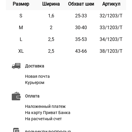
Размер
Ширина
Обхват шеи
Артикул
например: кличка домашнего животного, контактные
данные, адрес, номер микрочипа и т.п.
S
1,6
25-33
32/1203/Т
Текст наносится с помощью лазера, поэтому со
M
2
30-40
33/1203/Т
временем он не стирается и не тускнеет.
L
2,5
35-53
34/1203/Т
Этот ошейник мягкий на ощупь, гибкий и не боится
воды. Он практичен и неприхотлив в уходе.
XL
2,5
43-66
38/1203/Т
Доступен в четырех ярких расцветках.
Доставка
Новая почта
Характеристики
Курьером
Оплата
Материал
Нейлон
Наложенный платеж
Пряжка
Метал
На карту Приват Банка
На расчетный счет
Фурнитура
Металл