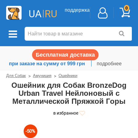
0
поддержка
UA
RU
Бесплатная доставка
при заказе на сумму от 999 грн
подробнее
Для Собак
Амуниция
Ошейники
Ошейник для Собак BronzeDog
Urban Travel Нейлоновый c
Металлической Пряжкой Горы
в избранное
-50%