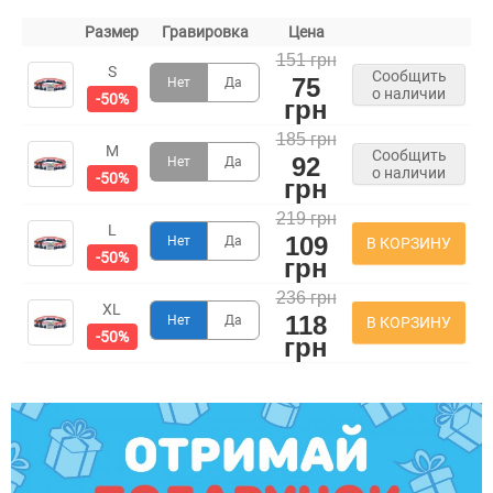
Размер
Гравировка
Цена
151 грн
S
Сообщить
75
Нет
Да
о наличии
-50%
грн
185 грн
M
Сообщить
92
Нет
Да
о наличии
-50%
грн
219 грн
L
109
Нет
Да
В КОРЗИНУ
-50%
грн
236 грн
XL
118
Нет
Да
В КОРЗИНУ
-50%
грн