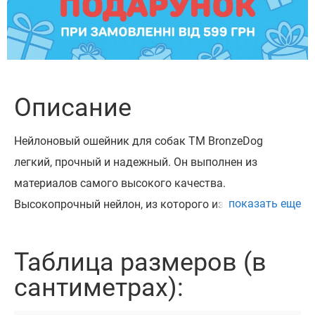
Описание
Нейлоновый ошейник для собак ТМ BronzeDog
легкий, прочный и надежный. Он выполнен из
материалов самого высокого качества.
показать еще
Высокопрочный нейлон, из которого изготовлен
ошейник, не теряет цвет при стирке и не выгорает на
солнце.
Таблица размеров (в
Ошейник укомплектован прочной металлической
сантиметрах):
пряжкой с возможностью нанесения гравировки.
Можно награвировать любую информацию,