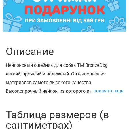
Описание
Нейлоновый ошейник для собак ТМ BronzeDog
легкий, прочный и надежный. Он выполнен из
материалов самого высокого качества.
показать еще
Высокопрочный нейлон, из которого изготовлен
ошейник, не теряет цвет при стирке и не выгорает на
солнце.
Таблица размеров (в
Ошейник укомплектован прочной металлической
сантиметрах)
пряжкой с возможностью нанесения гравировки.