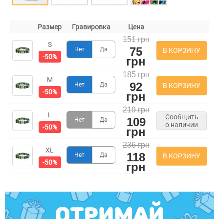
Размер
Гравировка
Цена
151 грн
S
75
Нет
Да
В КОРЗИНУ
-50%
грн
185 грн
M
92
Нет
Да
В КОРЗИНУ
-50%
грн
219 грн
L
Сообщить
109
Нет
Да
о наличии
-50%
грн
236 грн
XL
118
Нет
Да
В КОРЗИНУ
-50%
грн