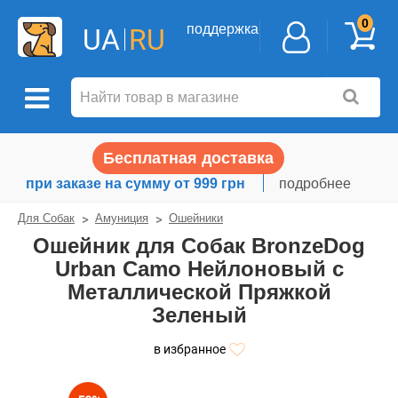
0
поддержка
UA
RU
Бесплатная доставка
при заказе на сумму от 999 грн
подробнее
Для Собак
Амуниция
Ошейники
Ошейник для Собак BronzeDog
Urban Camo Нейлоновый с
Металлической Пряжкой
Зеленый
в избранное