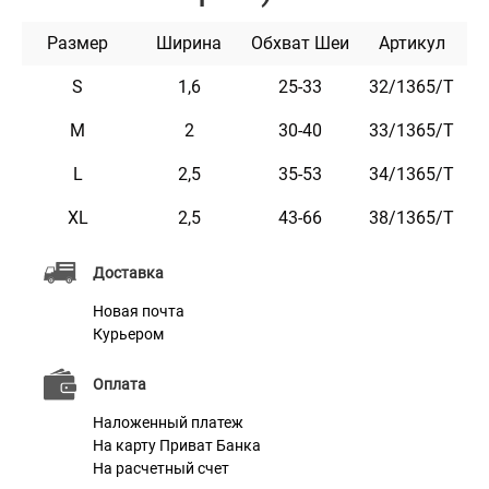
Можно награвировать любую информацию,
Размер
Ширина
Обхват Шеи
Артикул
например: кличка домашнего животного, контактные
данные, адрес, номер микрочипа и т.п.
S
1,6
25-33
32/1365/Т
Текст наносится с помощью лазера, поэтому со
M
2
30-40
33/1365/Т
временем он не стирается и не тускнеет.
L
2,5
35-53
34/1365/Т
Этот ошейник мягкий на ощупь, гибкий и не боится
воды. Он практичен и неприхотлив в уходе.
XL
2,5
43-66
38/1365/T
Доступен в ярких расцветках.
Доставка
Новая почта
Характеристики
Курьером
Оплата
Материал
Нейлон
Наложенный платеж
Пряжка
Метал
На карту Приват Банка
На расчетный счет