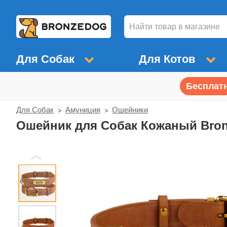
Для Собак
Для Котов
Бесплатн
Для Собак
Амуниция
Ошейники
Ошейник для Собак Кожаный Bron
❮