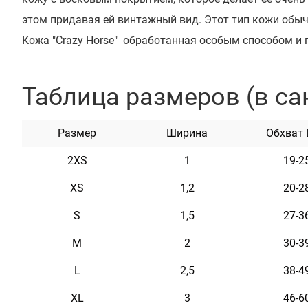
этом придавая ей винтажный вид. Этот тип кожи обыч
Кожа "Crazy Horse" обработанная особым способом и
воском. Ее главные плюсы – это пластичность, мягко
"Crazy Horse" очень долговечна и прочна.
Таблица размеров (в са
Высококачественная кожа и прочная фурнитура - зал
изделия.
Размер
Ширина
Обхват
2XS
1
19-2
XS
1,2
20-2
Характеристики
S
1,5
27-3
Материал
Натуральная кожа
M
2
30-3
L
2,5
38-4
XL
3
46-6