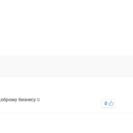
доброму бизнесу☺️
0