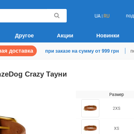
по
UA
RU
Другое
Акции
Новинки
ая доставка
при заказе на сумму от 999 грн
п
zeDog Crazy Тауни
Размер
2XS
XS