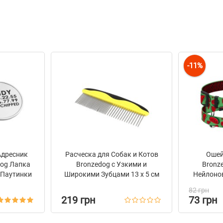
-11%
Адресник
Расческа для Собак и Котов
Ошей
Dog Лапка
Bronzedog с Узкими и
Bronze
 Паутинки
Широкими Зубцами 13 х 5 см
Нейлоно
й
Пряжкой
82 грн
219 грн
73 грн