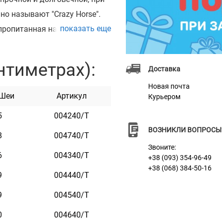
но называют "Crazy Horse".
показать еще
 пропитанная натуральным
сть и уникальный вид. Кожа
нтиметрах):
Доставка
ог длительной службы
Новая почта
 Шеи
Артикул
Курьером
5
004240/Т
ВОЗНИКЛИ ВОПРОСЫ
8
004740/Т
Звоните:
6
004340/Т
+38 (093) 354-96-49
+38 (068) 384-50-16
9
004440/Т
9
004540/Т
0
004640/Т