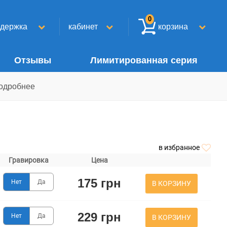
0
ддержка
кабинет
корзина
Отзывы
Лимитированная серия
одробнее
в избранное
Гравировка
Цена
175 грн
Нет
Да
В КОРЗИНУ
229 грн
Нет
Да
В КОРЗИНУ