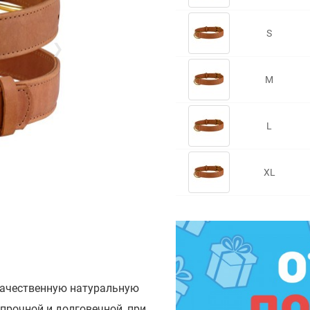
S
❯
M
L
XL
качественную натуральную
прочной и долговечной, при