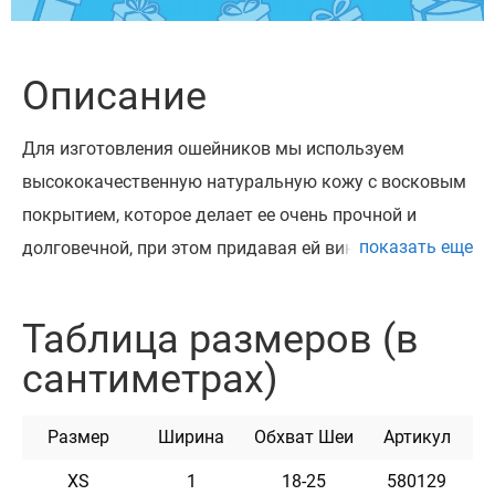
Описание
Для изготовления ошейников мы используем
высококачественную натуральную кожу с восковым
покрытием, которое делает ее очень прочной и
показать еще
долговечной, при этом придавая ей винтажный вид.
Ее главные плюсы – это пластичность, мягкость и
уникальный вид. Прекрасные узоры на ошейнике
Таблица размеров (в
были выполнены с помощью технологии тиснения.
сантиметрах)
Это придаёт продукту уникальный вид и необычный
дизайн. Ошейник доступен с золотым и серебряным
Размер
Ширина
Обхват Шеи
Артикул
тиснением. Высококачественная кожа и прочная
фурнитура - залог длительной службы изделия.
XS
1
18-25
580129