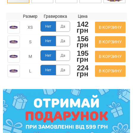
Размер
Гравировка
Цена
142
Нет
Да
В КОРЗИНУ
XS
грн
156
Нет
Да
В КОРЗИНУ
S
грн
195
Нет
Да
В КОРЗИНУ
M
грн
224
Нет
Да
В КОРЗИНУ
L
грн