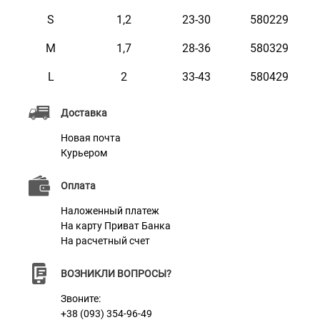
Фурнитура с покрытием очень износостойкая и
S
1,2
23-30
580229
прочная, гарантийный срок ее службы – более 20 лет.
M
1,7
28-36
580329
L
2
33-43
580429
Характеристики
Доставка
Материал
Натуральная кожа
Новая почта
Курьером
Пряжка
Метал
Цвет
Фиолетовый
Оплата
Наложенный платеж
На карту Приват Банка
На расчетный счет
ВОЗНИКЛИ ВОПРОСЫ?
Звоните:
+38 (093) 354-96-49