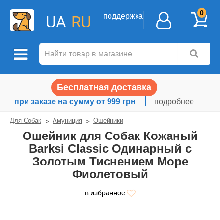
0
поддержка
UA
RU
Бесплатная доставка
при заказе на сумму от 999 грн
подробнее
Для Собак
Амуниция
Ошейники
Ошейник для Собак Кожаный
Barksi Classic Одинарный с
Золотым Тиснением Море
Фиолетовый
в избранное