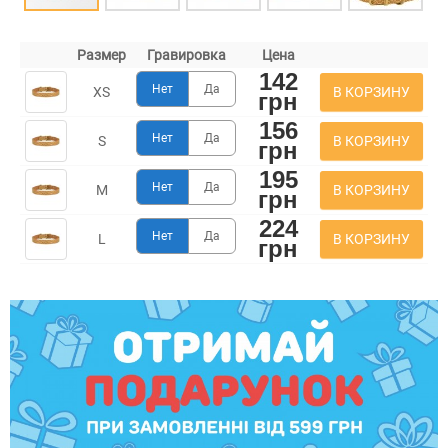
Размер
Гравировка
Цена
142
Нет
Да
В КОРЗИНУ
XS
грн
156
Нет
Да
В КОРЗИНУ
S
грн
195
Нет
Да
В КОРЗИНУ
M
грн
224
Нет
Да
В КОРЗИНУ
L
грн