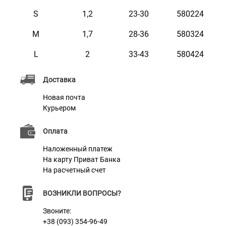
Фурнитура с покрытием очень износостойкая и
S
1,2
23-30
580224
прочная, гарантийный срок ее службы – более 20 лет.
M
1,7
28-36
580324
L
2
33-43
580424
Характеристики
Доставка
Материал
Натуральная кожа
Новая почта
Курьером
Пряжка
Метал
Цвет
Горчичный
Оплата
Наложенный платеж
На карту Приват Банка
На расчетный счет
ВОЗНИКЛИ ВОПРОСЫ?
Звоните:
+38 (093) 354-96-49