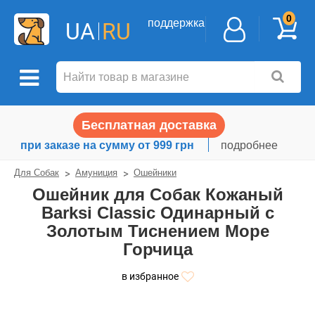
0
поддержка
UA
RU
Бесплатная доставка
при заказе на сумму от 999 грн
подробнее
Для Собак
Амуниция
Ошейники
Ошейник для Собак Кожаный
Barksi Classic Одинарный с
Золотым Тиснением Море
Горчица
в избранное