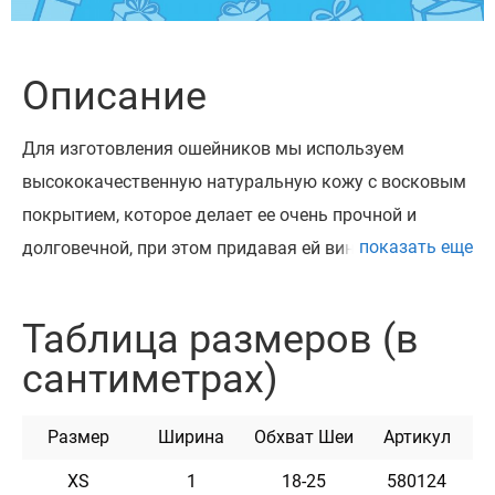
Описание
Для изготовления ошейников мы используем
высококачественную натуральную кожу с восковым
покрытием, которое делает ее очень прочной и
показать еще
долговечной, при этом придавая ей винтажный вид.
Ее главные плюсы – это пластичность, мягкость и
уникальный вид. Прекрасные узоры на ошейнике
Таблица размеров (в
были выполнены с помощью технологии тиснения.
сантиметрах)
Это придаёт продукту уникальный вид и необычный
дизайн. Ошейник доступен с золотым и серебряным
Размер
Ширина
Обхват Шеи
Артикул
тиснением. Высококачественная кожа и прочная
фурнитура - залог длительной службы изделия.
XS
1
18-25
580124